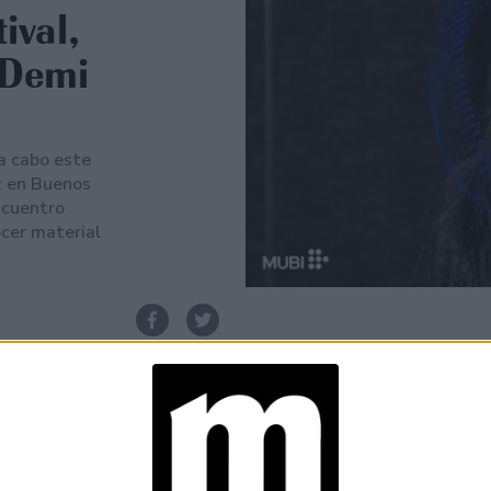
ival,
 Demi
a cabo este
ez en Buenos
ncuentro
ocer material
Espacio Publicitario