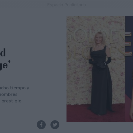
Espacio Publicitario
od
ge’
mucho tiempo y
 nombres
 prestigio