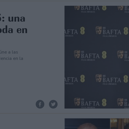
: una
oda en
úne a las
encia en la