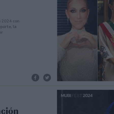
n 2024 con
eporte, la
er
ación