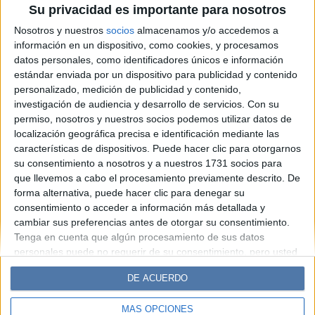
Su privacidad es importante para nosotros
aliados para la piel en época
Nosotros y nuestros
socios
almacenamos y/o accedemos a
invernal
información en un dispositivo, como cookies, y procesamos
datos personales, como identificadores únicos e información
estándar enviada por un dispositivo para publicidad y contenido
Espacio Publicitario
personalizado, medición de publicidad y contenido,
investigación de audiencia y desarrollo de servicios.
Con su
permiso, nosotros y nuestros socios podemos utilizar datos de
localización geográfica precisa e identificación mediante las
características de dispositivos. Puede hacer clic para otorgarnos
su consentimiento a nosotros y a nuestros 1731 socios para
que llevemos a cabo el procesamiento previamente descrito. De
forma alternativa, puede hacer clic para denegar su
consentimiento o acceder a información más detallada y
cambiar sus preferencias antes de otorgar su consentimiento.
Diario Perfil
Caras
Noticias
Fortuna
Tenga en cuenta que algún procesamiento de sus datos
personales puede no requerir de su consentimiento, pero usted
Hombre
Weekend
Parabrisas
Supercampo
tiene el derecho de rechazar tal procesamiento. Sus
Look
Luz
Mía
Lunateen
Break
BATimes
DE ACUERDO
preferencias se aplicarán solo a este sitio web. Puede cambiar
sus preferencias o retirar su consentimiento en cualquier
MÁS OPCIONES
momento volviendo a este sitio y haciendo clic en el botón