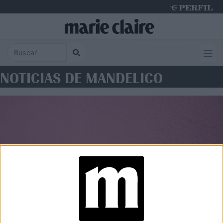
Thursday 6 de August de 2026
NOTICIAS DE MANDELICO
BELLEZA
Ácidos: el ABC de estos