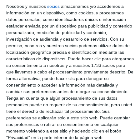
Nosotros y nuestros
socios
almacenamos y/o accedemos a
información en un dispositivo, como cookies, y procesamos
datos personales, como identificadores únicos e información
estándar enviada por un dispositivo para publicidad y contenido
personalizado, medición de publicidad y contenido,
investigación de audiencia y desarrollo de servicios.
Con su
permiso, nosotros y nuestros socios podemos utilizar datos de
localización geográfica precisa e identificación mediante las
características de dispositivos. Puede hacer clic para otorgarnos
su consentimiento a nosotros y a nuestros 1733 socios para
que llevemos a cabo el procesamiento previamente descrito. De
ASTROLOGÍA
20-10-2025 08:21
forma alternativa, puede hacer clic para denegar su
Horóscopo de la semana: tiempo de
consentimiento o acceder a información más detallada y
soltar el control y volver a animarse a
cambiar sus preferencias antes de otorgar su consentimiento.
Tenga en cuenta que algún procesamiento de sus datos
más
personales puede no requerir de su consentimiento, pero usted
Comienza una semana con fuerte influencia escorpiana,
tiene el derecho de rechazar tal procesamiento. Sus
ideal para soltar viejas capas y conectar con tu poder
preferencias se aplicarán solo a este sitio web. Puede cambiar
sus preferencias o retirar su consentimiento en cualquier
personal. El Sol entra en Escorpio el 23 de octubre y trae
momento volviendo a este sitio y haciendo clic en el botón
un aire de transformación profunda. Te contamos qué le
"Privacidad" en la parte inferior de la página web.
depara a cada signo en este nuevo ciclo, con consejos