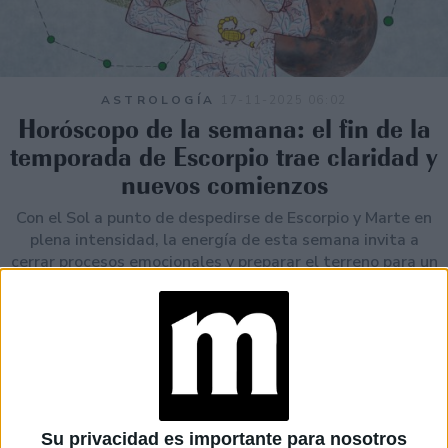
ASTROLOGÍA
17-11-2025 06:02
Horóscopo de la semana: el fin de la
temporada de Escorpio trae claridad y
nuevos comienzos
Con el Sol a punto de despedirse de Escorpio y Marte en
plena intensidad, la energía de esta semana invita a
cerrar procesos emocionales y preparar el terreno para un
nuevo comienzo. La clave: actuar desde la claridad, no
desde la urgencia.
Su privacidad es importante para nosotros