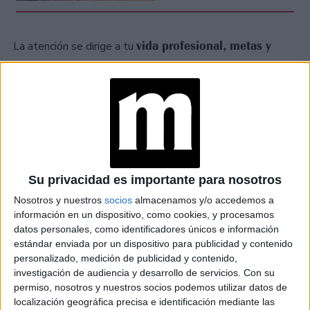
vida profesional, metas y
La atención se dirige a tu
vocación
. Mayo puede traerte avances, reconocimientos
revisar hacia dónde
o, por el contrario, la necesidad de
estás yendo
. Estás en un momento bisagra donde se
madurez, foco y coherencia
requiere
.
VIRGO
Su privacidad es importante para nosotros
ganas de expansión
Las
se hacen sentir. Mayo despierta
Nosotros y nuestros
socios
almacenamos y/o accedemos a
aprender, explorar, conocer otras ideas o
tu deseo de
información en un dispositivo, como cookies, y procesamos
filosofías
viajes
. Es un buen momento para hacer
datos personales, como identificadores únicos e información
estándar enviada por un dispositivo para publicidad y contenido
internos o externos
que renueven tu perspectiva.
personalizado, medición de publicidad y contenido,
proyectarte más
También podés estudiar algo nuevo o
investigación de audiencia y desarrollo de servicios.
Con su
allá de tu zona de confort
.
permiso, nosotros y nuestros socios podemos utilizar datos de
localización geográfica precisa e identificación mediante las