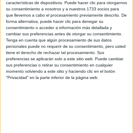
LIBRA
características de dispositivos. Puede hacer clic para otorgarnos
su consentimiento a nosotros y a nuestros 1733 socios para
intensidad emocional particular
El mes tiene una
.
que llevemos a cabo el procesamiento previamente descrito. De
Estás en un proceso de transformación que puede sentirse
forma alternativa, puede hacer clic para denegar su
consentimiento o acceder a información más detallada y
incómodo pero necesario
. Hay vínculos, hábitos o
cambiar sus preferencias antes de otorgar su consentimiento.
patrones que hay que soltar para dejar lugar a lo nuevo.
Tenga en cuenta que algún procesamiento de sus datos
revelaciones vinculadas al deseo
También podés tener
personales puede no requerir de su consentimiento, pero usted
tiene el derecho de rechazar tal procesamiento. Sus
y el poder personal
entregate al
. En lugar de resistir,
preferencias se aplicarán solo a este sitio web. Puede cambiar
proceso
.
sus preferencias o retirar su consentimiento en cualquier
momento volviendo a este sitio y haciendo clic en el botón
ESCORPIO
"Privacidad" en la parte inferior de la página web.
vínculos más cercanos
Mayo pone el foco en tus
. Las
relaciones de pareja, asociaciones o incluso enemistades
revisar
pueden cobrar protagonismo. Es un mes para
acuerdos, abrir conversaciones honestas y buscar
equilibrio
entre el dar y el recibir. También puede
confronte o espeje.
aparecer una figura clave que te