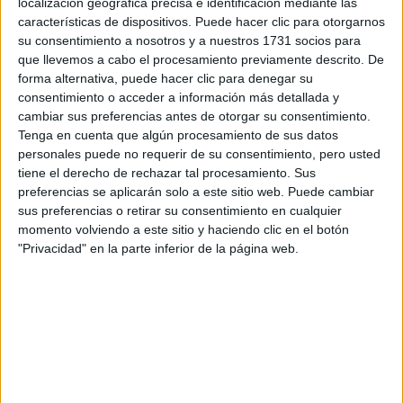
localización geográfica precisa e identificación mediante las
características de dispositivos. Puede hacer clic para otorgarnos
La luna te conecta con el deseo de disfrutar sin culpa. Es
su consentimiento a nosotros y a nuestros 1731 socios para
momento de recuperar tu fuego creativo, tu niño interior y
que llevemos a cabo el procesamiento previamente descrito. De
soltar rigideces que te bloquean.
forma alternativa, puede hacer clic para denegar su
consentimiento o acceder a información más detallada y
LIBRA
cambiar sus preferencias antes de otorgar su consentimiento.
Tenga en cuenta que algún procesamiento de sus datos
Asuntos del hogar, la familia o lo emocional necesitan
personales puede no requerir de su consentimiento, pero usted
atención. Hay una llamada a sanar memorias pasadas y
tiene el derecho de rechazar tal procesamiento. Sus
construir una base más sólida para tu bienestar.
preferencias se aplicarán solo a este sitio web. Puede cambiar
sus preferencias o retirar su consentimiento en cualquier
momento volviendo a este sitio y haciendo clic en el botón
"Privacidad" en la parte inferior de la página web.