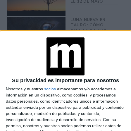
EL 12 DE MAYO
LUNA NUEVA EN
TAURO: CÓMO
AFECTA A CADA
SIGNO ESTA
RENOVACIÓN DE
TIERRA
LUNA ROSA 2025:
RITUALES Y CLAVES
PARA LA LUNA
LLENA EN LIBRA
Su privacidad es importante para nosotros
Nosotros y nuestros
socios
almacenamos y/o accedemos a
información en un dispositivo, como cookies, y procesamos
datos personales, como identificadores únicos e información
Tu cuerpo habla. Es una excelente oportunidad para
estándar enviada por un dispositivo para publicidad y contenido
ordenar hábitos, rutinas y compromisos laborales. Menos
personalizado, medición de publicidad y contenido,
exigencia, más equilibrio.
investigación de audiencia y desarrollo de servicios.
Con su
permiso, nosotros y nuestros socios podemos utilizar datos de
VIRGO