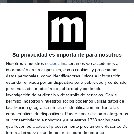
MUJERES QUE
MANTIENEN VIVO EL
RECUERDO DE IRÁN
"USTED ESTÁ AQUÍ":
EL INGRESO
PROMEDIO DE LA
MUJER ARGENTINA
EN UN 44% MENOR
Su privacidad es importante para nosotros
QUE EL DE LOS
HOMBRES
Nosotros y nuestros
socios
almacenamos y/o accedemos a
información en un dispositivo, como cookies, y procesamos
datos personales, como identificadores únicos e información
YATAITY DEL
estándar enviada por un dispositivo para publicidad y contenido
PARAGUAY: EL
PROYECTO TEXTIL
personalizado, medición de publicidad y contenido,
QUE RESCATA EL
investigación de audiencia y desarrollo de servicios.
Con su
RITO DEL ANGELITO
permiso, nosotros y nuestros socios podemos utilizar datos de
Y LA MEMORIA
localización geográfica precisa e identificación mediante las
COLECTIVA
características de dispositivos. Puede hacer clic para otorgarnos
su consentimiento a nosotros y a nuestros 1733 socios para
FAKE NEWS E
que llevemos a cabo el procesamiento previamente descrito. De
INTELIGENCIA
forma alternativa, puede hacer clic para denegar su