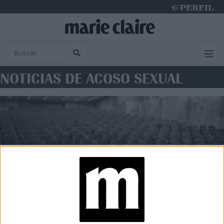
Thursday 6 de August de 2026
NOTICIAS DE ACOSO SEXUAL
COLUMNA
Abuso narcisista: qué es,