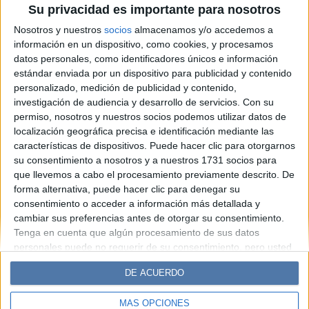
Su privacidad es importante para nosotros
cómo detectarlo y cómo salir
Nosotros y nuestros
socios
almacenamos y/o accedemos a
de este vínculo violento
información en un dispositivo, como cookies, y procesamos
datos personales, como identificadores únicos e información
estándar enviada por un dispositivo para publicidad y contenido
Espacio Publicitario
personalizado, medición de publicidad y contenido,
investigación de audiencia y desarrollo de servicios.
Con su
permiso, nosotros y nuestros socios podemos utilizar datos de
localización geográfica precisa e identificación mediante las
características de dispositivos. Puede hacer clic para otorgarnos
su consentimiento a nosotros y a nuestros 1731 socios para
que llevemos a cabo el procesamiento previamente descrito. De
forma alternativa, puede hacer clic para denegar su
consentimiento o acceder a información más detallada y
cambiar sus preferencias antes de otorgar su consentimiento.
Diario Perfil
Caras
Noticias
Fortuna
Tenga en cuenta que algún procesamiento de sus datos
personales puede no requerir de su consentimiento, pero usted
Hombre
Weekend
Parabrisas
Supercampo
tiene el derecho de rechazar tal procesamiento. Sus
Look
Luz
Mía
Lunateen
Break
BATimes
DE ACUERDO
preferencias se aplicarán solo a este sitio web. Puede cambiar
sus preferencias o retirar su consentimiento en cualquier
MÁS OPCIONES
momento volviendo a este sitio y haciendo clic en el botón