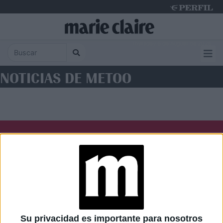
Thursday 6 de August de 2026
NOTICIAS DE METOO
Diario Perfil
Caras
Noticias
Fortuna
Hombre
Weekend
Parabrisas
Supercampo
Su privacidad es importante para nosotros