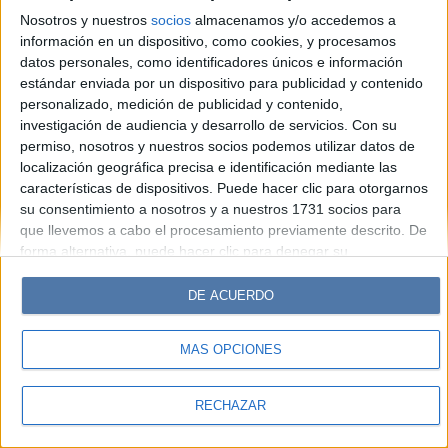
Look
Luz
Mía
Lunateen
Break
BATimes
Nosotros y nuestros
socios
almacenamos y/o accedemos a
información en un dispositivo, como cookies, y procesamos
© Perfil.com 2006-2019 - Todos los derechos reservados
datos personales, como identificadores únicos e información
Registro de Propiedad Intelectual: Nro. 5346433
estándar enviada por un dispositivo para publicidad y contenido
personalizado, medición de publicidad y contenido,
investigación de audiencia y desarrollo de servicios.
Con su
permiso, nosotros y nuestros socios podemos utilizar datos de
localización geográfica precisa e identificación mediante las
características de dispositivos. Puede hacer clic para otorgarnos
su consentimiento a nosotros y a nuestros 1731 socios para
que llevemos a cabo el procesamiento previamente descrito. De
forma alternativa, puede hacer clic para denegar su
consentimiento o acceder a información más detallada y
cambiar sus preferencias antes de otorgar su consentimiento.
DE ACUERDO
Tenga en cuenta que algún procesamiento de sus datos
personales puede no requerir de su consentimiento, pero usted
MÁS OPCIONES
tiene el derecho de rechazar tal procesamiento. Sus
preferencias se aplicarán solo a este sitio web. Puede cambiar
sus preferencias o retirar su consentimiento en cualquier
RECHAZAR
momento volviendo a este sitio y haciendo clic en el botón
"Privacidad" en la parte inferior de la página web.