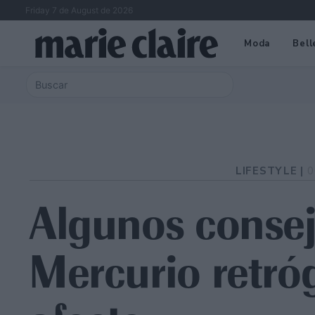
Friday 7 de August de 2026
Moda
Bell
LIFESTYLE |
0
Algunos consej
Mercurio retró