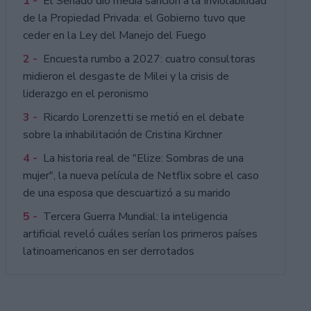
1 -
El Senado dio media sanción a la Inviolabilidad
de la Propiedad Privada: el Gobierno tuvo que
ceder en la Ley del Manejo del Fuego
2 -
Encuesta rumbo a 2027: cuatro consultoras
midieron el desgaste de Milei y la crisis de
liderazgo en el peronismo
3 -
Ricardo Lorenzetti se metió en el debate
sobre la inhabilitación de Cristina Kirchner
4 -
La historia real de "Elize: Sombras de una
mujer", la nueva película de Netflix sobre el caso
de una esposa que descuartizó a su marido
5 -
Tercera Guerra Mundial: la inteligencia
artificial reveló cuáles serían los primeros países
latinoamericanos en ser derrotados