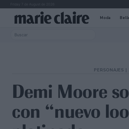
Friday 7 de August de 2026
Moda
Bell
PERSONAJES |
Demi Moore so
con “nuevo loo