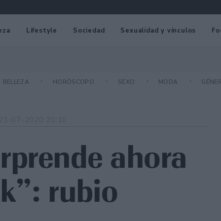
eza
Lifestyle
Sociedad
Sexualidad y vínculos
Fo
BELLEZA
HORÓSCOPO
SEXO
MODA
GÉNE
21-07-2020 20:10
rprende ahora
k”: rubio