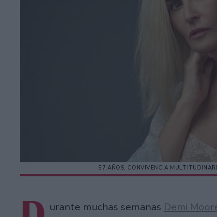
57 AÑOS, CONVIVENCIA MULTITUDINARI
D
urante muchas semanas
Demi Moor