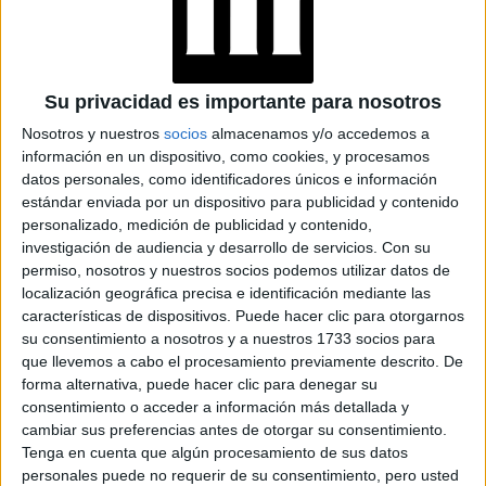
CONOCÉ A ESTAS
CINCO MUJERES
LATINAS QUE
TRANSFORMAN LA
MODA DE LA
REGIÓN
Su privacidad es importante para nosotros
Nosotros y nuestros
socios
almacenamos y/o accedemos a
LA CASA DE LA
información en un dispositivo, como cookies, y procesamos
ARTISTA PARISINA
datos personales, como identificadores únicos e información
ALEX PANDEV: UN
estándar enviada por un dispositivo para publicidad y contenido
REFUGIO CREATIVO
personalizado, medición de publicidad y contenido,
EN PERMANENTE
investigación de audiencia y desarrollo de servicios.
Con su
TRANSFORMACIÓN
permiso, nosotros y nuestros socios podemos utilizar datos de
localización geográfica precisa e identificación mediante las
ALEJANDRA
características de dispositivos. Puede hacer clic para otorgarnos
NAUGHTON,
su consentimiento a nosotros y a nuestros 1733 socios para
ECONOMISTA Y
AUTORA: “NADIE
que llevemos a cabo el procesamiento previamente descrito. De
ROMPE SOLA EL
forma alternativa, puede hacer clic para denegar su
TECHO DE CRISTAL”
consentimiento o acceder a información más detallada y
cambiar sus preferencias antes de otorgar su consentimiento.
Tenga en cuenta que algún procesamiento de sus datos
personales puede no requerir de su consentimiento, pero usted