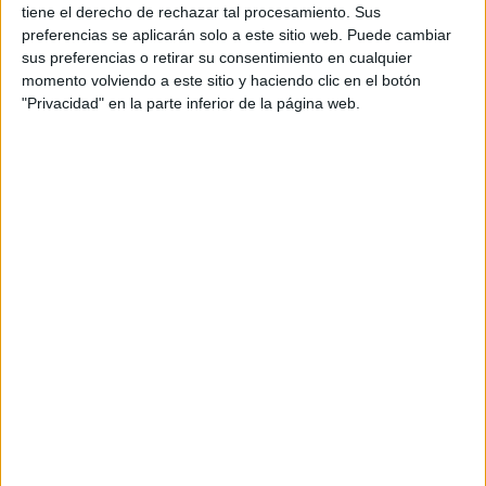
Tras el show, la cantante posteó en Twitter una foto con
tiene el derecho de rechazar tal procesamiento. Sus
preferencias se aplicarán solo a este sitio web. Puede cambiar
la frase “Estoy soñando, no me despierten”.
sus preferencias o retirar su consentimiento en cualquier
momento volviendo a este sitio y haciendo clic en el botón
"Privacidad" en la parte inferior de la página web.
View this post on Instagram