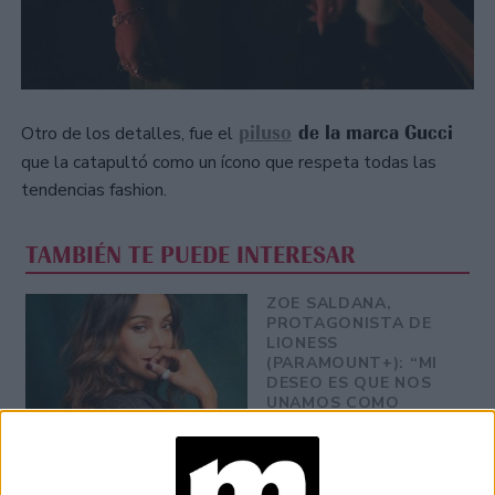
piluso
de la marca Gucci
Otro de los detalles, fue el
que la catapultó como un ícono que respeta todas las
tendencias fashion.
TAMBIÉN TE PUEDE INTERESAR
ZOE SALDANA,
PROTAGONISTA DE
LIONESS
(PARAMOUNT+): “MI
DESEO ES QUE NOS
UNAMOS COMO
COMUNIDADES
LATINAS”