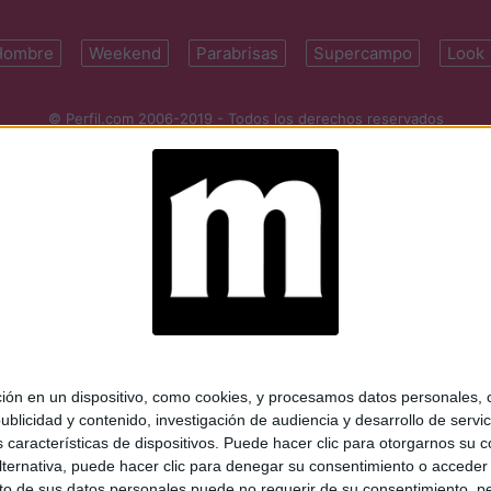
Hombre
Weekend
Parabrisas
Supercampo
Look
© Perfil.com 2006-2019 - Todos los derechos reservados
Registro de Propiedad Intelectual: Nro. 5346433
ifornia 2715, C1289ABI, CABA, Argentina | Tel: (5411) 7091-4921 | (5411)
mail:
perfilcom@perfil.com
| Propietario: Diario Perfil S.A.
 en un dispositivo, como cookies, y procesamos datos personales, co
blicidad y contenido, investigación de audiencia y desarrollo de servic
as características de dispositivos. Puede hacer clic para otorgarnos su
ternativa, puede hacer clic para denegar su consentimiento o acceder
 de sus datos personales puede no requerir de su consentimiento, per