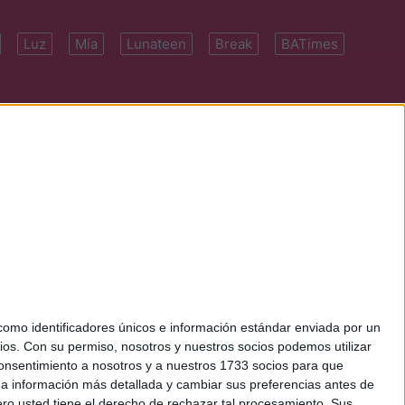
Luz
Mía
Lunateen
Break
BATimes
 7091-4922 | E-
mo identificadores únicos e información estándar enviada por un
ios.
Con su permiso, nosotros y nuestros socios podemos utilizar
 consentimiento a nosotros y a nuestros 1733 socios para que
 a información más detallada y cambiar sus preferencias antes de
o usted tiene el derecho de rechazar tal procesamiento. Sus