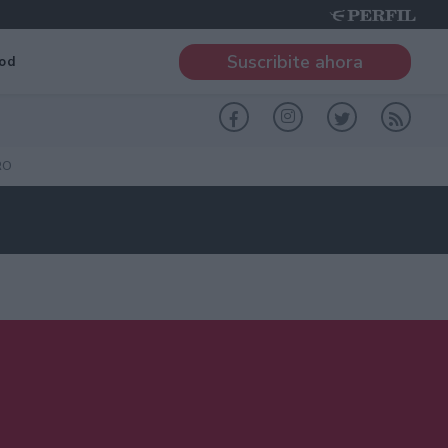
Suscribite ahora
od
RO