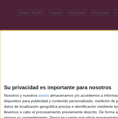
Diario Perfil
Caras
Noticias
Fortuna
Domicilio: Cal
Su privacidad es importante para nosotros
Nosotros y nuestros
socios
almacenamos y/o accedemos a información
dispositivo para publicidad y contenido personalizado, medición de pu
datos de localización geográfica precisa e identificación mediante l
llevemos a cabo el procesamiento previamente descrito. De forma al
otorgar su consentimiento.
Tenga en cuenta que algún procesamiento