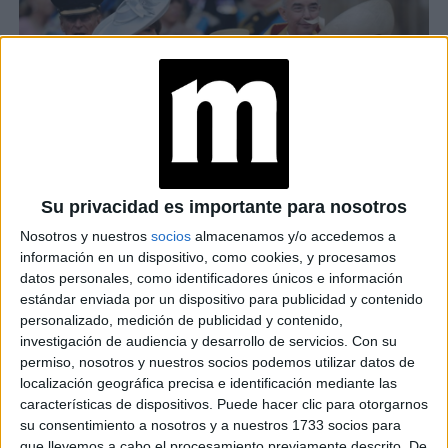
Su privacidad es importante para nosotros
CAROLE MIDDLETON, LA MUJER QUE INSPIRÓ A KATE EN SU
Nosotros y nuestros
socios
almacenamos y/o accedemos a
ESTILO
información en un dispositivo, como cookies, y procesamos
datos personales, como identificadores únicos e información
TAMBIÉN TE PUEDE INTERESAR
estándar enviada por un dispositivo para publicidad y contenido
personalizado, medición de publicidad y contenido,
ZOE SALDANA,
investigación de audiencia y desarrollo de servicios.
Con su
PROTAGONISTA DE
permiso, nosotros y nuestros socios podemos utilizar datos de
LIONESS
localización geográfica precisa e identificación mediante las
(PARAMOUNT+): “MI
características de dispositivos. Puede hacer clic para otorgarnos
DESEO ES QUE NOS
su consentimiento a nosotros y a nuestros 1733 socios para
UNAMOS COMO
que llevemos a cabo el procesamiento previamente descrito. De
COMUNIDADES