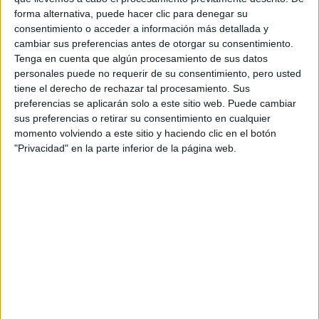
LATINAS”
forma alternativa, puede hacer clic para denegar su
consentimiento o acceder a información más detallada y
cambiar sus preferencias antes de otorgar su consentimiento.
CONOCÉ A ESTAS
Tenga en cuenta que algún procesamiento de sus datos
CINCO MUJERES
LATINAS QUE
personales puede no requerir de su consentimiento, pero usted
TRANSFORMAN LA
tiene el derecho de rechazar tal procesamiento. Sus
MODA DE LA
preferencias se aplicarán solo a este sitio web. Puede cambiar
REGIÓN
sus preferencias o retirar su consentimiento en cualquier
momento volviendo a este sitio y haciendo clic en el botón
LA CASA DE LA
"Privacidad" en la parte inferior de la página web.
ARTISTA PARISINA
ALEX PANDEV: UN
REFUGIO CREATIVO
EN PERMANENTE
TRANSFORMACIÓN
ALEJANDRA
NAUGHTON,
ECONOMISTA Y
AUTORA: “NADIE
ROMPE SOLA EL
TECHO DE CRISTAL”