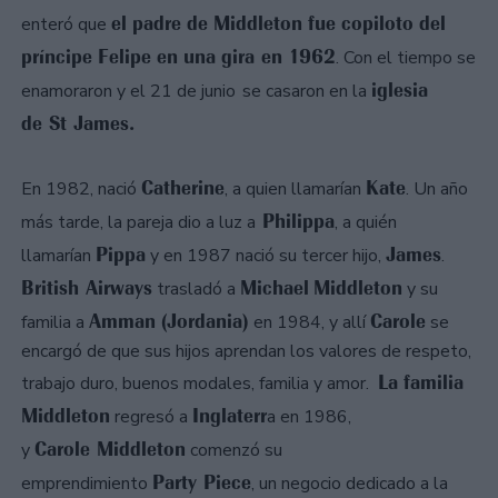
el padre de Middleton fue copiloto del
enteró que
príncipe Felipe en una gira en 1962
. Con el tiempo se
iglesia
enamoraron y el 21 de junio
se casaron en la
de St James.
Catherine
Kate
En 1982, nació
, a quien llamarían
. Un año
Philippa
más tarde, la pareja dio a luz a
, a quién
Pippa
James
llamarían
y en 1987 nació su tercer hijo,
.
British Airways
Michael
Middleton
trasladó a
y su
Amman (Jordania)
Carole
familia a
en 1984, y allí
se
encargó de que sus hijos aprendan los valores de respeto,
La familia
trabajo duro, buenos modales, familia y amor.
Middleton
Inglaterr
regresó a
a en 1986,
Carole Middleton
y
comenzó su
Party Piece
emprendimiento
, un negocio dedicado a la