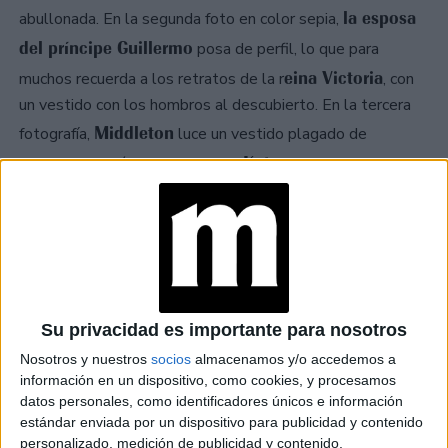
la esposa
abullonada. En la segunda foto en color sepia,
del príncipe Guillermo
posa de perfil, lo que para
eina Victoria
muchos recuerda a los retratos de la r
, con
un vestido con los hombros al descubierto. En la tercera
Middleton
fotografía,
luce un vestido plagado de
Kate,
volados. Esta última imagen de
recuerda a las fotos
Mario Testino
Diana de Gales.
que
tomó a
Su privacidad es importante para nosotros
Nosotros y nuestros
socios
almacenamos y/o accedemos a
información en un dispositivo, como cookies, y procesamos
datos personales, como identificadores únicos e información
estándar enviada por un dispositivo para publicidad y contenido
personalizado, medición de publicidad y contenido,