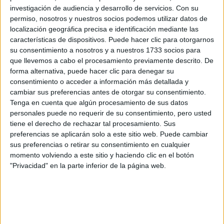
investigación de audiencia y desarrollo de servicios.
Con su
permiso, nosotros y nuestros socios podemos utilizar datos de
localización geográfica precisa e identificación mediante las
características de dispositivos. Puede hacer clic para otorgarnos
su consentimiento a nosotros y a nuestros 1733 socios para
que llevemos a cabo el procesamiento previamente descrito. De
forma alternativa, puede hacer clic para denegar su
consentimiento o acceder a información más detallada y
cambiar sus preferencias antes de otorgar su consentimiento.
KATE MIDDLETON CELEBRÓ SU CUMPLEAÑOS Nº 40 CON
Tenga en cuenta que algún procesamiento de sus datos
HOMENAJES REALES Y VICTORIANOS
personales puede no requerir de su consentimiento, pero usted
tiene el derecho de rechazar tal procesamiento. Sus
preferencias se aplicarán solo a este sitio web. Puede cambiar
TAMBIÉN TE PUEDE INTERESAR
sus preferencias o retirar su consentimiento en cualquier
momento volviendo a este sitio y haciendo clic en el botón
ZOE SALDANA,
"Privacidad" en la parte inferior de la página web.
PROTAGONISTA DE
LIONESS
(PARAMOUNT+): “MI
DESEO ES QUE NOS
UNAMOS COMO
COMUNIDADES
LATINAS”