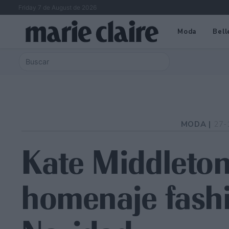
Friday 7 de August de 2026
Moda
Bell
MODA |
27-
Kate Middleton
homenaje fashi