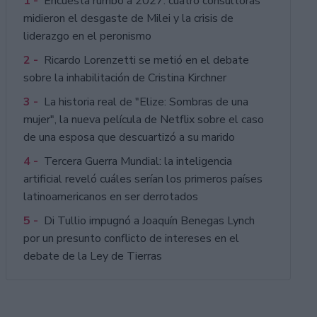
1 -
Encuesta rumbo a 2027: cuatro consultoras
midieron el desgaste de Milei y la crisis de
liderazgo en el peronismo
2 -
Ricardo Lorenzetti se metió en el debate
sobre la inhabilitación de Cristina Kirchner
3 -
La historia real de "Elize: Sombras de una
mujer", la nueva película de Netflix sobre el caso
de una esposa que descuartizó a su marido
4 -
Tercera Guerra Mundial: la inteligencia
artificial reveló cuáles serían los primeros países
latinoamericanos en ser derrotados
5 -
Di Tullio impugnó a Joaquín Benegas Lynch
por un presunto conflicto de intereses en el
debate de la Ley de Tierras