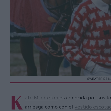
SWEATER DE N
K
ate Middleton
es conocida por sus lo
arriesga como con el
vestido escota