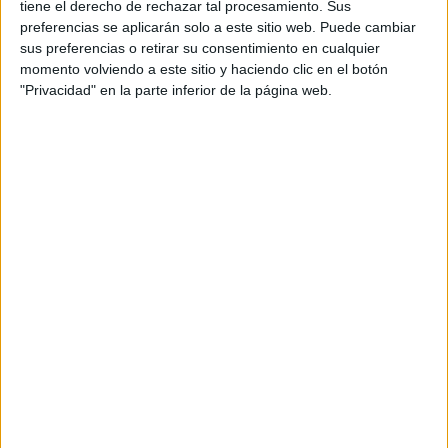
RODRÍGUEZ IMPONE
tiene el derecho de rechazar tal procesamiento. Sus
EL LOOK CON
preferencias se aplicarán solo a este sitio web. Puede cambiar
BIKERS
sus preferencias o retirar su consentimiento en cualquier
momento volviendo a este sitio y haciendo clic en el botón
ANTONELA
"Privacidad" en la parte inferior de la página web.
ROCCUZZO Y SU
PASIÓN POR JASMIN
BONHEUR:
DESCUBRI SU
PERFUME FAVORITO
ANTONELA
ROCCUZZO: LOS
SECRETOS DE LA
CARTERA DOLCE DE
MÁS DE 7 MIL
DÓLARES
Otro item de la firma de Beckham que Antonela lució en
el evento organizado por Vogue fue el clásico y popular