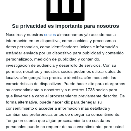
Su privacidad es importante para nosotros
EL LOOK DE ANTONELA ROCCUZZO CON LAS PRENDAS DE SU
Nosotros y nuestros
socios
almacenamos y/o accedemos a
AMIGA VICTORIA
información en un dispositivo, como cookies, y procesamos
datos personales, como identificadores únicos e información
TAMBIÉN TE PUEDE INTERESAR
estándar enviada por un dispositivo para publicidad y contenido
personalizado, medición de publicidad y contenido,
ANTONELA
investigación de audiencia y desarrollo de servicios.
Con su
ROCCUZZO DOMINA
permiso, nosotros y nuestros socios podemos utilizar datos de
A LA PERFECCIÓN EL
localización geográfica precisa e identificación mediante las
TOTAL BLACK EN LA
características de dispositivos. Puede hacer clic para otorgarnos
ENTREGA DEL
su consentimiento a nosotros y a nuestros 1733 socios para
BALÓN DE ORO Y
que llevemos a cabo el procesamiento previamente descrito. De
OTROS 6
INCREÍBLES LOOKS
forma alternativa, puede hacer clic para denegar su
consentimiento o acceder a información más detallada y
cambiar sus preferencias antes de otorgar su consentimiento.
COMO ANTONELA
Tenga en cuenta que algún procesamiento de sus datos
ROCCUZZO Y
personales puede no requerir de su consentimiento, pero usted
GEORGINA