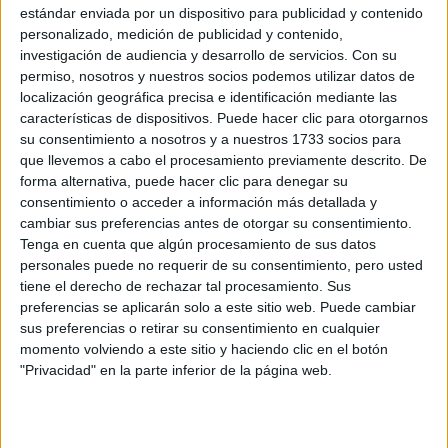
MODA
08-01-2026 12:29
estándar enviada por un dispositivo para publicidad y contenido
Antonela Roccuzzo y Adidas hacen
personalizado, medición de publicidad y contenido,
investigación de audiencia y desarrollo de servicios.
Con su
un GRWM viral con las zapatillas
permiso, nosotros y nuestros socios podemos utilizar datos de
para entrenar que todas quieren llevar
localización geográfica precisa e identificación mediante las
características de dispositivos. Puede hacer clic para otorgarnos
Las Adidas Dropset 4 se lanzaron de la mano de la
su consentimiento a nosotros y a nuestros 1733 socios para
argentina, en el formato favorito de las influencers y
que llevemos a cabo el procesamiento previamente descrito. De
celebridades "Get Ready With Me".
forma alternativa, puede hacer clic para denegar su
consentimiento o acceder a información más detallada y
Por Sara González Velásquez
cambiar sus preferencias antes de otorgar su consentimiento.
Tenga en cuenta que algún procesamiento de sus datos
personales puede no requerir de su consentimiento, pero usted
tiene el derecho de rechazar tal procesamiento. Sus
preferencias se aplicarán solo a este sitio web. Puede cambiar
sus preferencias o retirar su consentimiento en cualquier
momento volviendo a este sitio y haciendo clic en el botón
"Privacidad" en la parte inferior de la página web.