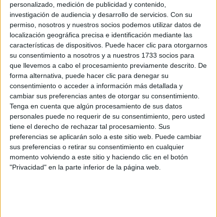
¿Total black para tenis? Sí, Juliana
personalizado, medición de publicidad y contenido,
Awada impone el negro en las
investigación de audiencia y desarrollo de servicios.
Con su
permiso, nosotros y nuestros socios podemos utilizar datos de
canchas
localización geográfica precisa e identificación mediante las
Juliana Awada sorprendió en una jornada de tenis con
características de dispositivos. Puede hacer clic para otorgarnos
amigas luciendo un impecable look total black. Con falda
su consentimiento a nosotros y a nuestros 1733 socios para
que llevemos a cabo el procesamiento previamente descrito. De
plisada, remera básica y zapatillas deportivas, demostró
forma alternativa, puede hacer clic para denegar su
que el negro también puede ser la estrella en el deporte.
consentimiento o acceder a información más detallada y
cambiar sus preferencias antes de otorgar su consentimiento.
Tenga en cuenta que algún procesamiento de sus datos
personales puede no requerir de su consentimiento, pero usted
tiene el derecho de rechazar tal procesamiento. Sus
preferencias se aplicarán solo a este sitio web. Puede cambiar
sus preferencias o retirar su consentimiento en cualquier
momento volviendo a este sitio y haciendo clic en el botón
"Privacidad" en la parte inferior de la página web.