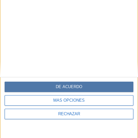
MODA
16-06-2025 14:20
Invierno total black: ideas para
levantar el outfit con accesorios
El negro es el mejor amigo del invierno, pero durante tres
meses vestida solo de ese color, puede volverse aburrido,
te compartimos algunas ideas para darle algunos giros a
tu look.
DE ACUERDO
MÁS OPCIONES
RECHAZAR