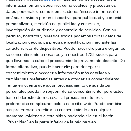
información en un dispositivo, como cookies, y procesamos
datos personales, como identificadores únicos e información
estándar enviada por un dispositivo para publicidad y contenido
ROSALÍA Y RAW
ALEJANDRO HARÁN
personalizado, medición de publicidad y contenido,
UNA
investigación de audiencia y desarrollo de servicios.
Con su
COLABORACIÓN
permiso, nosotros y nuestros socios podemos utilizar datos de
localización geográfica precisa e identificación mediante las
características de dispositivos. Puede hacer clic para otorgarnos
su consentimiento a nosotros y a nuestros 1733 socios para
LOS JEANS CULOTTE
que llevemos a cabo el procesamiento previamente descrito. De
DE LOS 70 SE
forma alternativa, puede hacer clic para denegar su
REVERSIONA CON
consentimiento o acceder a información más detallada y
ESTAS IDEAS DE
LOOK
cambiar sus preferencias antes de otorgar su consentimiento.
Tenga en cuenta que algún procesamiento de sus datos
personales puede no requerir de su consentimiento, pero usted
CÓMO LOS JEANS
tiene el derecho de rechazar tal procesamiento. Sus
MUY AJUSTADOS
preferencias se aplicarán solo a este sitio web. Puede cambiar
AFECTAN TU SALUD
sus preferencias o retirar su consentimiento en cualquier
momento volviendo a este sitio y haciendo clic en el botón
"Privacidad" en la parte inferior de la página web.