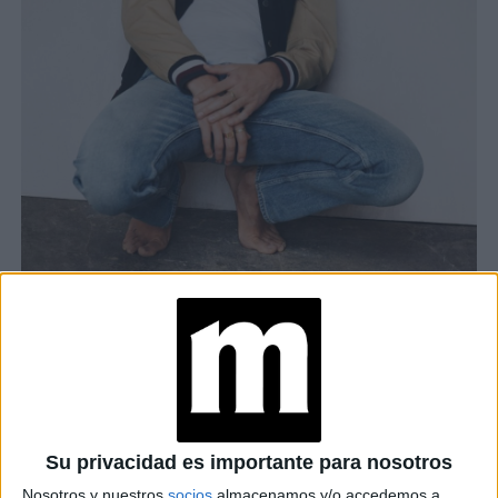
SHAWN MENDES LANZA COLECCIÓN DE LOS 90 JUNTO A ESTA
IMPORTANTE MARCA
TAMBIÉN TE PUEDE INTERESAR
SHAWN MENDES
LANZA COLECCIÓN
DE LOS 90 JUNTO A
Su privacidad es importante para nosotros
ESTA IMPORTANTE
Nosotros y nuestros
socios
almacenamos y/o accedemos a
MARCA