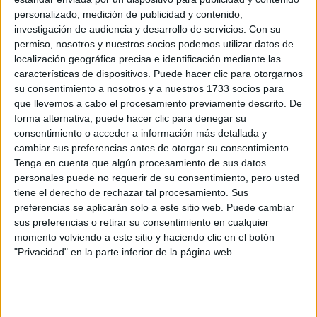
personalizado, medición de publicidad y contenido,
Una de las claves para ser invitada a la Met Gala es ser
investigación de audiencia y desarrollo de servicios.
Con su
influyente, causar impacto y además de contar con los
permiso, nosotros y nuestros socios podemos utilizar datos de
recursos para aportar a la causa, tener estilo y alto
localización geográfica precisa e identificación mediante las
características de dispositivos. Puede hacer clic para otorgarnos
sentido de la moda. Russell cumple con todos los
su consentimiento a nosotros y a nuestros 1733 socios para
prerrequisitos.
que llevemos a cabo el procesamiento previamente descrito. De
forma alternativa, puede hacer clic para denegar su
consentimiento o acceder a información más detallada y
cambiar sus preferencias antes de otorgar su consentimiento.
Tenga en cuenta que algún procesamiento de sus datos
personales puede no requerir de su consentimiento, pero usted
tiene el derecho de rechazar tal procesamiento. Sus
preferencias se aplicarán solo a este sitio web. Puede cambiar
sus preferencias o retirar su consentimiento en cualquier
momento volviendo a este sitio y haciendo clic en el botón
"Privacidad" en la parte inferior de la página web.