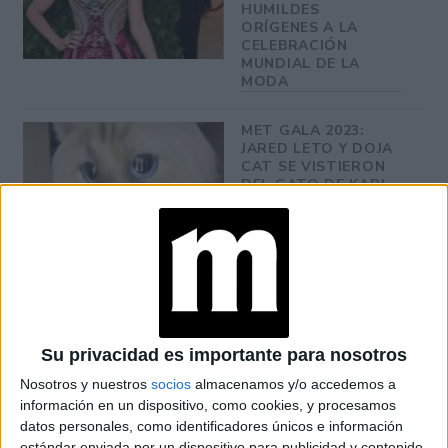
HUMILDES
ORÍGENES A LA
CELEBRACIÓN
MUNDIAL DE LA
MODA
MET GALA 2023:
JARED LETO Y DOJA
CAT SE VISTIERON
DEL GATO DE KARL
LAGERFELD
MET GALA: CUÁLES
FUERON LOS
COMENTARIOS
MISÓGINOS DE KARL
LAGERFELD QUE
Su privacidad es importante para nosotros
ALEJARON A
ALGUNOS DE LOS
Nosotros y nuestros
socios
almacenamos y/o accedemos a
INVITADOS
información en un dispositivo, como cookies, y procesamos
datos personales, como identificadores únicos e información
estándar enviada por un dispositivo para publicidad y contenido