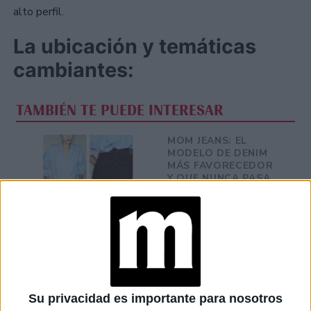
alto perfil.
La ubicación y temáticas
cambiantes:
TAMBIÉN TE PUEDE INTERESAR
MOM JEANS: EL
MODELO DE DENIM
MÁS FAVORECEDOR
Y QUE NUNCA PASA
DE MODA
TECNOMODA 2026:
CUANDO LA MODA
ARGENTINA SE
ENCUENTRA CON LA
IA
Su privacidad es importante para nosotros