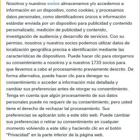
Nosotros y nuestros
socios
almacenamos y/o accedemos a
JEANS
información en un dispositivo, como cookies, y procesamos
ACAMPANADOS DE
datos personales, como identificadores únicos e información
REGRESO: IDEAS DE
estándar enviada por un dispositivo para publicidad y contenido
LOOKS CON
BÁSICOS
personalizado, medición de publicidad y contenido,
investigación de audiencia y desarrollo de servicios.
Con su
permiso, nosotros y nuestros socios podemos utilizar datos de
LOOKS BÁSICOS
localización geográfica precisa e identificación mediante las
CON JEANS ANCHOS
características de dispositivos. Puede hacer clic para otorgarnos
PARA CERRAR EL
su consentimiento a nosotros y a nuestros 1733 socios para
INVIERNO 2026
que llevemos a cabo el procesamiento previamente descrito. De
forma alternativa, puede hacer clic para denegar su
consentimiento o acceder a información más detallada y
cambiar sus preferencias antes de otorgar su consentimiento.
Tenga en cuenta que algún procesamiento de sus datos
personales puede no requerir de su consentimiento, pero usted
A lo largo de los años, la Met Gala ha tenido varias
tiene el derecho de rechazar tal procesamiento. Sus
ubicaciones y temáticas interesantes. Inicialmente, se
preferencias se aplicarán solo a este sitio web. Puede cambiar
celebraba en el Waldorf-Astoria, pero en 2011, la gala se
sus preferencias o retirar su consentimiento en cualquier
mudó al Museo Metropolitano de Arte, donde
momento volviendo a este sitio y haciendo clic en el botón
actualmente se lleva a cabo en la primera planta del ala
"Privacidad" en la parte inferior de la página web.