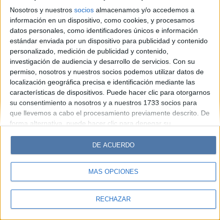
Look
Luz
Mía
Lunateen
Break
BATimes
Nosotros y nuestros
socios
almacenamos y/o accedemos a
información en un dispositivo, como cookies, y procesamos
© Perfil.com 2006-2019 - Todos los derechos reservados
datos personales, como identificadores únicos e información
Registro de Propiedad Intelectual: Nro. 5346433
estándar enviada por un dispositivo para publicidad y contenido
personalizado, medición de publicidad y contenido,
investigación de audiencia y desarrollo de servicios.
Con su
permiso, nosotros y nuestros socios podemos utilizar datos de
localización geográfica precisa e identificación mediante las
características de dispositivos. Puede hacer clic para otorgarnos
su consentimiento a nosotros y a nuestros 1733 socios para
que llevemos a cabo el procesamiento previamente descrito. De
forma alternativa, puede hacer clic para denegar su
consentimiento o acceder a información más detallada y
cambiar sus preferencias antes de otorgar su consentimiento.
DE ACUERDO
Tenga en cuenta que algún procesamiento de sus datos
personales puede no requerir de su consentimiento, pero usted
MÁS OPCIONES
tiene el derecho de rechazar tal procesamiento. Sus
preferencias se aplicarán solo a este sitio web. Puede cambiar
sus preferencias o retirar su consentimiento en cualquier
RECHAZAR
momento volviendo a este sitio y haciendo clic en el botón
"Privacidad" en la parte inferior de la página web.