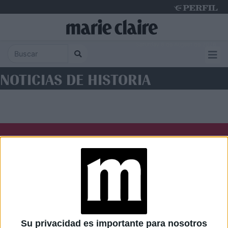
Saturday 8 de August de 2026
NOTICIAS DE HISTORIA
Diario Perfil
Caras
Noticias
Fortuna
Hombre
Weekend
Parabrisas
Supercampo
Su privacidad es importante para nosotros