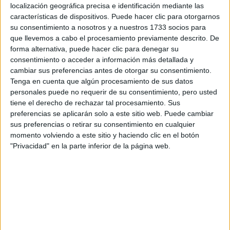
localización geográfica precisa e identificación mediante las
SHAKIRA QUE ES
características de dispositivos. Puede hacer clic para otorgarnos
FUROR
su consentimiento a nosotros y a nuestros 1733 socios para
que llevemos a cabo el procesamiento previamente descrito. De
forma alternativa, puede hacer clic para denegar su
consentimiento o acceder a información más detallada y
cambiar sus preferencias antes de otorgar su consentimiento.
El kimono corto de de la artista con mangas largas tiene
Tenga en cuenta que algún procesamiento de sus datos
un diseño estampado con letras marrón sobre un fondo
personales puede no requerir de su consentimiento, pero usted
tiene el derecho de rechazar tal procesamiento. Sus
camel
, que debajo del escote deja ver el delicado top en
preferencias se aplicarán solo a este sitio web. Puede cambiar
color
nude
y marrón.
sus preferencias o retirar su consentimiento en cualquier
momento volviendo a este sitio y haciendo clic en el botón
Para complementar su look, optó por unas botas largas
"Privacidad" en la parte inferior de la página web.
hasta la rodilla en el mismo color de los logos y posó para
las redes sociales, al mejor estilo de Shakira.