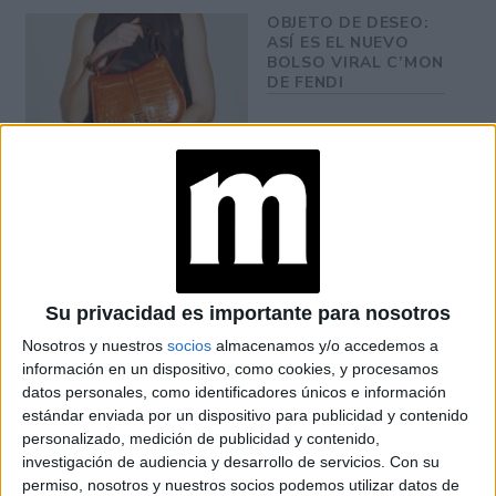
OBJETO DE DESEO:
ASÍ ES EL NUEVO
BOLSO VIRAL C’MON
DE FENDI
MODA Y
HORÓSCOPO:
DESCUBRÍ LA
COLECCIÓN
ZODIACAL DE FENDI
Su privacidad es importante para nosotros
SHAKIRA ESTÁ
FACTURANDO: SE
Nosotros y nuestros
socios
almacenamos y/o accedemos a
PRESENTÓ AL
información en un dispositivo, como cookies, y procesamos
PROGRAMA DE
datos personales, como identificadores únicos e información
JIMMY FALLON
estándar enviada por un dispositivo para publicidad y contenido
LUCIENDO UN ROLEX
personalizado, medición de publicidad y contenido,
investigación de audiencia y desarrollo de servicios.
Con su
EL DELINEADO
permiso, nosotros y nuestros socios podemos utilizar datos de
INVERTIDO DE