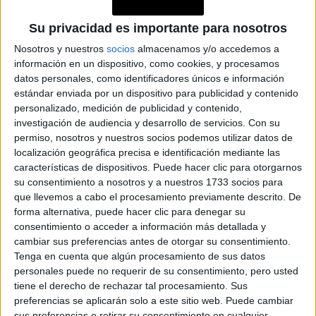
TENDENCIA?
Su privacidad es importante para nosotros
Nosotros y nuestros
socios
almacenamos y/o accedemos a
información en un dispositivo, como cookies, y procesamos
datos personales, como identificadores únicos e información
Hailey Bieber
versión más arriesgada
propone una
de
estándar enviada por un dispositivo para publicidad y contenido
personalizado, medición de publicidad y contenido,
cut out
noches de baile
ideal para las
durante el otoño
investigación de audiencia y desarrollo de servicios.
Con su
e invierno. Un buen abrigo y botas largas completan el
permiso, nosotros y nuestros socios podemos utilizar datos de
look.
localización geográfica precisa e identificación mediante las
características de dispositivos. Puede hacer clic para otorgarnos
su consentimiento a nosotros y a nuestros 1733 socios para
GIGI HADID DEMUESTRA ELEGANCIA CON UN CUT
que llevemos a cabo el procesamiento previamente descrito. De
OUT
forma alternativa, puede hacer clic para denegar su
consentimiento o acceder a información más detallada y
cambiar sus preferencias antes de otorgar su consentimiento.
Tenga en cuenta que algún procesamiento de sus datos
personales puede no requerir de su consentimiento, pero usted
tiene el derecho de rechazar tal procesamiento. Sus
preferencias se aplicarán solo a este sitio web. Puede cambiar
sus preferencias o retirar su consentimiento en cualquier