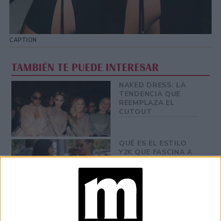
CAPTION
TAMBIÉN TE PUEDE INTERESAR
NAKED DRESS: LA
TENDENCIA QUE
REEMPLAZA EL
CUTOUT
QUÉ ES EL ESTILO
Y2K QUE FASCINA A
LAS NUEVAS
GENERACIONES
¿QUÉ SON LAS
PRENDAS CUT OUT
Y POR QUÉ SON