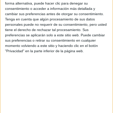
Libra, Acuario, Aries y Leo:
escuchen qué les dice su
forma alternativa, puede hacer clic para denegar su
cuerpo. La meditación ayuda. Es momento de disfrutar de
consentimiento o acceder a información más detallada y
cambiar sus preferencias antes de otorgar su consentimiento.
una vida balanceada.
Tenga en cuenta que algún procesamiento de sus datos
personales puede no requerir de su consentimiento, pero usted
GALERÍA DE IMÁGENES
tiene el derecho de rechazar tal procesamiento. Sus
preferencias se aplicarán solo a este sitio web. Puede cambiar
sus preferencias o retirar su consentimiento en cualquier
momento volviendo a este sitio y haciendo clic en el botón
"Privacidad" en la parte inferior de la página web.
Accedé a los beneficios para suscriptores
Contenidos exclusivos
Sorteos
Descuentos en publicaciones
Participación en los eventos organizados por