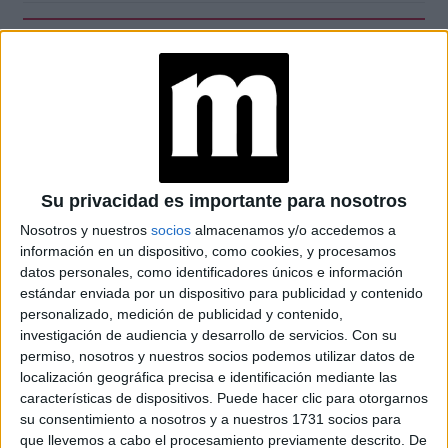
TE PUEDE INTERESAR -PELUQUERÍA EN
CASA: OPCIONES ORIGINALES
PARA
CUIDAR EL PELO EN CUARENTENA
Su privacidad es importante para nosotros
Virgo, Tauro, Capricornio, Cáncer y Escorpio:
es
Nosotros y nuestros
socios
almacenamos y/o accedemos a
momento de organizarse en todos los ámbitos. No dejen
información en un dispositivo, como cookies, y procesamos
para después lo que podrían solucionar hoy. Pongan
datos personales, como identificadores únicos e información
estándar enviada por un dispositivo para publicidad y contenido
límites.
personalizado, medición de publicidad y contenido,
investigación de audiencia y desarrollo de servicios.
Con su
Géminis, Sagitario y Piscis:
recuerden que no siempre
permiso, nosotros y nuestros socios podemos utilizar datos de
tienen la razón. La clave de las relaciones está en poder
localización geográfica precisa e identificación mediante las
características de dispositivos. Puede hacer clic para otorgarnos
escuchar a los demás. Eviten las discusiones sin sentido.
su consentimiento a nosotros y a nuestros 1731 socios para
que llevemos a cabo el procesamiento previamente descrito. De