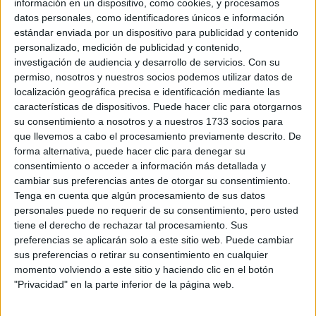
información en un dispositivo, como cookies, y procesamos
datos personales, como identificadores únicos e información
estándar enviada por un dispositivo para publicidad y contenido
personalizado, medición de publicidad y contenido,
investigación de audiencia y desarrollo de servicios.
Con su
permiso, nosotros y nuestros socios podemos utilizar datos de
localización geográfica precisa e identificación mediante las
características de dispositivos. Puede hacer clic para otorgarnos
su consentimiento a nosotros y a nuestros 1733 socios para
que llevemos a cabo el procesamiento previamente descrito. De
forma alternativa, puede hacer clic para denegar su
consentimiento o acceder a información más detallada y
cambiar sus preferencias antes de otorgar su consentimiento.
Tenga en cuenta que algún procesamiento de sus datos
personales puede no requerir de su consentimiento, pero usted
tiene el derecho de rechazar tal procesamiento. Sus
Además, Neptuno es un planeta “colectivo”. Dada su
preferencias se aplicarán solo a este sitio web. Puede cambiar
lentitud, se quedará un largo tiempo en la misma zona
sus preferencias o retirar su consentimiento en cualquier
zodiacal y toda una generación compartirá la misma
momento volviendo a este sitio y haciendo clic en el botón
"Privacidad" en la parte inferior de la página web.
posición de este planeta en el zodiaco, pero los aspectos
con los otros planetas del tema cambiarán de un nativo al