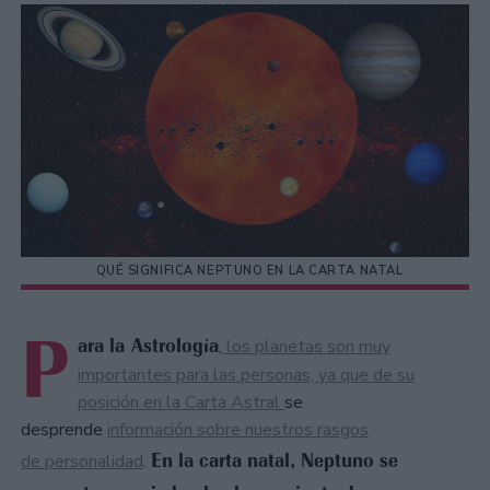
QUÉ SIGNIFICA NEPTUNO EN LA CARTA NATAL
P
ara la Astrología
,
los planetas son muy
importantes para las personas, ya que de su
posición en la Carta Astral
se
desprende
información sobre nuestros rasgos
En la carta natal, Neptuno se
de personalidad
.