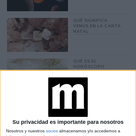
QUÉ SIGNIFICA
VENUS EN LA CARTA
NATAL
QUÉ ES EL
HORÓSCOPO
ALQUIMISTA Y
CÓMO SABER CUÁL
ES TU SIGNO
HORÓSCOPO
GITANO: DESCUBRÍ
CUÁL ES TU SIGNO
Su privacidad es importante para nosotros
Nosotros y nuestros
socios
almacenamos y/o accedemos a