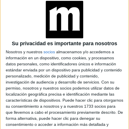
TAMBIÉN TE PUEDE
INTERESAR: ¿CUÁNTAS VECES PENSAMOS
EN SEXO AL DÍA? ESTO ES LO QUE DICE LA
CIENCIA
Su privacidad es importante para nosotros
Nosotros y nuestros
socios
almacenamos y/o accedemos a
información en un dispositivo, como cookies, y procesamos
Mantener relaciones sexuales al despertar favorece,
datos personales, como identificadores únicos e información
según los expertos, nuestro sistema inmunológico, ya que
estándar enviada por un dispositivo para publicidad y contenido
personalizado, medición de publicidad y contenido,
se aumentan los anticuerpos del organismo
así
. Así
investigación de audiencia y desarrollo de servicios.
Con su
nuestro cuerpo estará mucho más preparado para combatir
permiso, nosotros y nuestros socios podemos utilizar datos de
todo tipo de enfermedades.
localización geográfica precisa e identificación mediante las
características de dispositivos. Puede hacer clic para otorgarnos
su consentimiento a nosotros y a nuestros 1733 socios para
Más testosterona
que llevemos a cabo el procesamiento previamente descrito. De
forma alternativa, puede hacer clic para denegar su
Según los expertos, los niveles de testosterona de los
consentimiento o acceder a información más detallada y