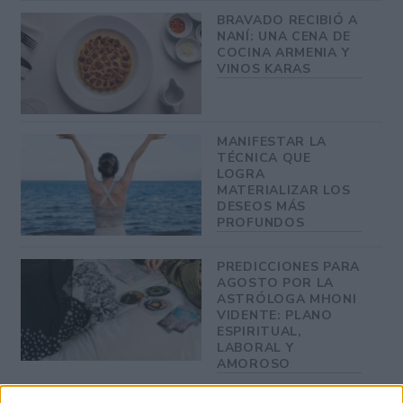
BRAVADO RECIBIÓ A
NANÍ: UNA CENA DE
COCINA ARMENIA Y
VINOS KARAS
MANIFESTAR LA
TÉCNICA QUE
LOGRA
MATERIALIZAR LOS
DESEOS MÁS
PROFUNDOS
PREDICCIONES PARA
AGOSTO POR LA
ASTRÓLOGA MHONI
VIDENTE: PLANO
ESPIRITUAL,
LABORAL Y
AMOROSO