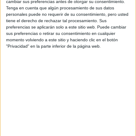
hombres están más altos después de descansar, así que
cambiar sus preferencias antes de otorgar su consentimiento.
Tenga en cuenta que algún procesamiento de sus datos
por la mañana su energía estará en su punto más alto.
personales puede no requerir de su consentimiento, pero usted
tiene el derecho de rechazar tal procesamiento. Sus
Por tu salud
preferencias se aplicarán solo a este sitio web. Puede cambiar
sus preferencias o retirar su consentimiento en cualquier
momento volviendo a este sitio y haciendo clic en el botón
las relaciones sexuales
Numerosos estudios indican que
"Privacidad" en la parte inferior de la página web.
matutinas mejoran la circulación y reducen la
presión sanguínea
y por consecuencia disminuye el
riesgo de sufrir enfermedades cardiovasculares como los
infartos.
TAMBIÉN TE PUEDE INTERESAR: INSOMIO:
LAS MUJERES LO PADECEN UN 7 POR
CIENTO MÁS QUE LOS HOMBRES