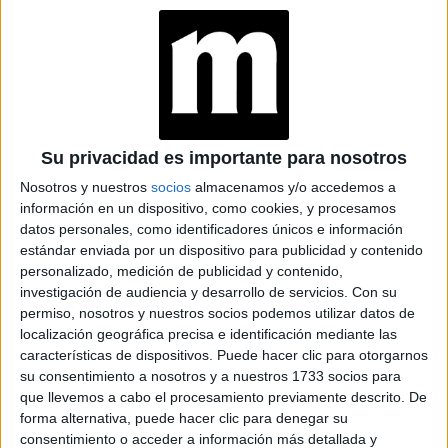
de usarlo.
La auto estimulación es fundamental
5.
. Y, si hay
interés y si es necesario, se pueden incorporar varios tipos
de juguetes y estimuladores. Hay que seguir explorando
la sexualidad en esa etapa.
Su privacidad es importante para nosotros
Nosotros y nuestros
socios
almacenamos y/o accedemos a
información en un dispositivo, como cookies, y procesamos
GALERÍA DE IMÁGENES
datos personales, como identificadores únicos e información
estándar enviada por un dispositivo para publicidad y contenido
personalizado, medición de publicidad y contenido,
investigación de audiencia y desarrollo de servicios.
Con su
permiso, nosotros y nuestros socios podemos utilizar datos de
localización geográfica precisa e identificación mediante las
características de dispositivos. Puede hacer clic para otorgarnos
su consentimiento a nosotros y a nuestros 1733 socios para
que llevemos a cabo el procesamiento previamente descrito. De
forma alternativa, puede hacer clic para denegar su
Accedé a los beneficios para suscriptores
consentimiento o acceder a información más detallada y