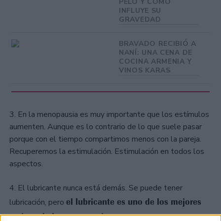
PELO Y COMO
INFLUYE SU
GRAVEDAD
BRAVADO RECIBIÓ A
NANÍ: UNA CENA DE
COCINA ARMENIA Y
VINOS KARAS
3. En la menopausia es muy importante que los estímulos
aumenten. Aunque es lo contrario de lo que suele pasar
porque con el tiempo compartimos menos con la pareja.
Recuperemos la estimulación. Estimulación en todos los
aspectos.
4. El lubricante nunca está demás. Se puede tener
el lubricante es uno de los mejores
lubricación, pero
amigos de la menopausia
. No hay que tener vergüenza