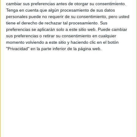
cambiar sus preferencias antes de otorgar su consentimiento.
Contenidos exclusivos
Tenga en cuenta que algún procesamiento de sus datos
Sorteos
personales puede no requerir de su consentimiento, pero usted
Descuentos en publicaciones
tiene el derecho de rechazar tal procesamiento. Sus
Participación en los eventos organizados por
preferencias se aplicarán solo a este sitio web. Puede cambiar
sus preferencias o retirar su consentimiento en cualquier
Editorial Perfil.
momento volviendo a este sitio y haciendo clic en el botón
"Privacidad" en la parte inferior de la página web.
Suscribite ahora
COMPARTÍ ESTA NOTA
EN ESTA NOTA
TEMAS:
SEXUALIDAD
MENOPAUSIA
RESEQUEDAD
LIBIDO
FALTA DE ESTIMULACION
QUE
HACER