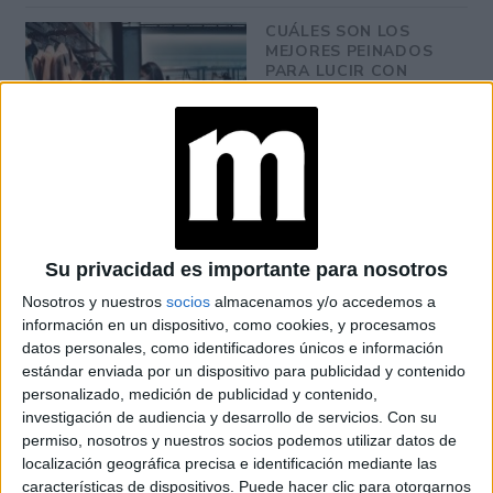
CUÁLES SON LOS
MEJORES PEINADOS
PARA LUCIR CON
TAPABOCAS
JUGUETES SIN
GÉNERO: LA CLAVE
PARA UNA
EDUCACIÓN
TEMPRANA LIBRE DE
Su privacidad es importante para nosotros
ESTEREOTIPOS
Nosotros y nuestros
socios
almacenamos y/o accedemos a
información en un dispositivo, como cookies, y procesamos
datos personales, como identificadores únicos e información
estándar enviada por un dispositivo para publicidad y contenido
no es el día indicado para la
Es a destacar que hoy
personalizado, medición de publicidad y contenido,
toma de decisiones importantes.
Es mejor observarse
investigación de audiencia y desarrollo de servicios.
Con su
permiso, nosotros y nuestros socios podemos utilizar datos de
a sí mismo y la relación con el entorno que los rodea.
localización geográfica precisa e identificación mediante las
características de dispositivos. Puede hacer clic para otorgarnos