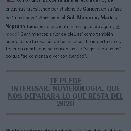
como nunca. Es que
en el día de hoy se
Cáncer,
encuentra transitando por el signo de
en su fase
el Sol, Mercurio, Marte y
de "luna nueva". Asimismo,
Neptuno
también se encuentran en signos de agua.
¿El
mood?
Sentimientos a flor de piel, así como también
puede darse la evasión de los mismos. Lo importante es
tener en cuenta que se comienzan a ir "viejos fantasmas"
porque "se comienza a ver con claridad".
TE PUEDE
INTERESAR: NUMEROLOGÍA, QUÉ
NOS DEPARARÁ LO QUE RESTA DEL
2020
Neptuno retrógrado en piscis
es el impulso ideal para