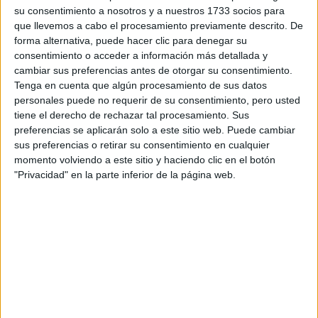
Leo, Aries, Sagitario, Géminis y Libra: encuentran el
su consentimiento a nosotros y a nuestros 1733 socios para
valor personal que tanto necesitan.
que llevemos a cabo el procesamiento previamente descrito. De
forma alternativa, puede hacer clic para denegar su
consentimiento o acceder a información más detallada y
Escorpio, Tauro y Acuario: eviten comprometerse
cambiar sus preferencias antes de otorgar su consentimiento.
con aquello que no pueden cumplir.
Tenga en cuenta que algún procesamiento de sus datos
personales puede no requerir de su consentimiento, pero usted
tiene el derecho de rechazar tal procesamiento. Sus
Cáncer, Virgo, Capricornio y Piscis: es momento de
preferencias se aplicarán solo a este sitio web. Puede cambiar
sus preferencias o retirar su consentimiento en cualquier
abrirse. Compartan su luz con los demás.
momento volviendo a este sitio y haciendo clic en el botón
"Privacidad" en la parte inferior de la página web.
GALERÍA DE IMÁGENES