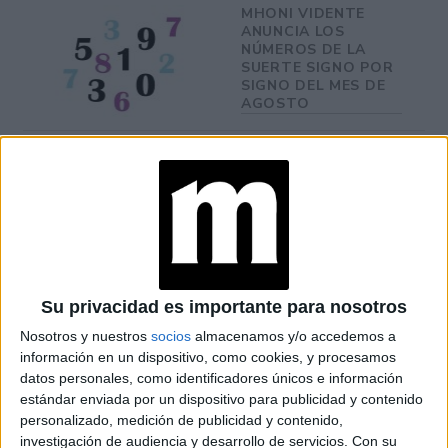
MHONI VIDENTE
ANUNCIA LOS
NÚMEROS DE LA
SUERTE SIGNO POR
SIGNO DEL MES DE
AGOSTO
-Sí. Cada personaje, hecho, palabra u objeto puede ser
estudiado y definido perfectamente por la numerología.
Los números son los encargados de cualificar y cuantificar
desde una vibración atómica hasta el universo entero.
Su privacidad es importante para nosotros
Nosotros y nuestros
socios
almacenamos y/o accedemos a
información en un dispositivo, como cookies, y procesamos
datos personales, como identificadores únicos e información
estándar enviada por un dispositivo para publicidad y contenido
personalizado, medición de publicidad y contenido,
investigación de audiencia y desarrollo de servicios.
Con su