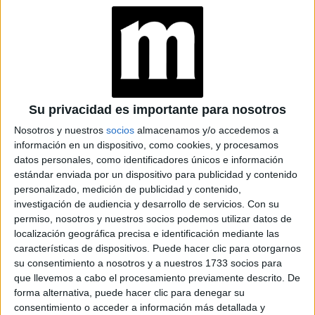
GRAVEDAD
BRAVADO RECIBIÓ A
NANÍ: UNA CENA DE
COCINA ARMENIA Y
VINOS KARAS
Su privacidad es importante para nosotros
Nosotros y nuestros
socios
almacenamos y/o accedemos a
MANIFESTAR LA
información en un dispositivo, como cookies, y procesamos
TÉCNICA QUE
datos personales, como identificadores únicos e información
LOGRA
estándar enviada por un dispositivo para publicidad y contenido
MATERIALIZAR LOS
personalizado, medición de publicidad y contenido,
DESEOS MÁS
PROFUNDOS
investigación de audiencia y desarrollo de servicios.
Con su
permiso, nosotros y nuestros socios podemos utilizar datos de
localización geográfica precisa e identificación mediante las
PREDICCIONES PARA
características de dispositivos. Puede hacer clic para otorgarnos
AGOSTO POR LA
su consentimiento a nosotros y a nuestros 1733 socios para
ASTRÓLOGA MHONI
VIDENTE: PLANO
que llevemos a cabo el procesamiento previamente descrito. De
ESPIRITUAL,
forma alternativa, puede hacer clic para denegar su
LABORAL Y
consentimiento o acceder a información más detallada y