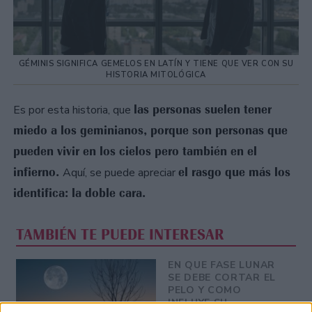
GÉMINIS SIGNIFICA GEMELOS EN LATÍN Y TIENE QUE VER CON SU
HISTORIA MITOLÓGICA
las personas suelen tener
Es por esta historia, que
miedo a los geminianos, porque son personas que
pueden vivir en los cielos pero también en el
infierno.
el rasgo que más los
Aquí, se puede apreciar
identifica: la doble cara.
TAMBIÉN TE PUEDE INTERESAR
EN QUE FASE LUNAR
SE DEBE CORTAR EL
PELO Y COMO
INFLUYE SU