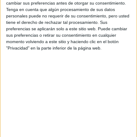
AMOROSO
cambiar sus preferencias antes de otorgar su consentimiento.
Tenga en cuenta que algún procesamiento de sus datos
personales puede no requerir de su consentimiento, pero usted
tiene el derecho de rechazar tal procesamiento. Sus
si vemos el costado positivo, la
No obstante,
preferencias se aplicarán solo a este sitio web. Puede cambiar
sus preferencias o retirar su consentimiento en cualquier
capacidad de trascender ambos mundos, hace que
momento volviendo a este sitio y haciendo clic en el botón
Géminis pueda comprender las distintas
"Privacidad" en la parte inferior de la página web.
perspectivas de los asuntos, lo que les proporciona
una mente abierta.
Lo positivo de Géminis
Si bien a simple vista pueden parecer frívolos y
desinteresados por las vidas de los demás, este
signo de aire se caracteriza por su habilidad en la
comunicación
, lo que lo hace moverse de un tema a otro
con gran rapidez ya que sus mentes funcionan a un ritmo