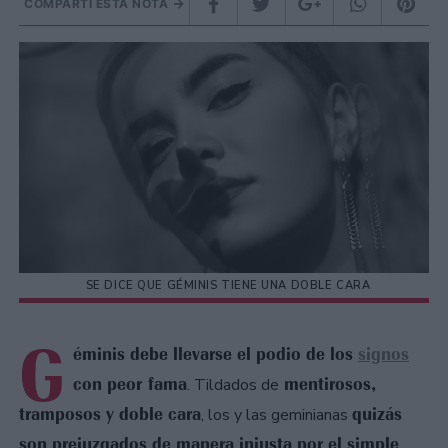
COMPARTÍ ESTA NOTA
SE DICE QUE GÉMINIS TIENE UNA DOBLE CARA
G
éminis debe llevarse el podio de los
signos
con peor fama
mentirosos,
. Tildados de
tramposos y doble cara
quizás
, los y las geminianas
son prejuzgados de manera injusta por el simple