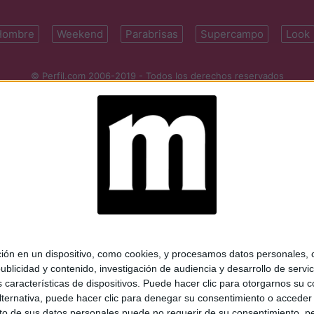
Hombre
Weekend
Parabrisas
Supercampo
Look
© Perfil.com 2006-2019 - Todos los derechos reservados
Registro de Propiedad Intelectual: Nro. 5346433
ifornia 2715, C1289ABI, CABA, Argentina | Tel: (5411) 7091-4921 | (5411)
mail:
perfilcom@perfil.com
| Propietario: Diario Perfil S.A.
 en un dispositivo, como cookies, y procesamos datos personales, co
blicidad y contenido, investigación de audiencia y desarrollo de servic
as características de dispositivos. Puede hacer clic para otorgarnos su
ternativa, puede hacer clic para denegar su consentimiento o acceder
 de sus datos personales puede no requerir de su consentimiento, per