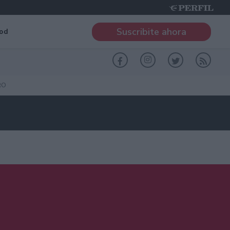
Suscribite ahora
od
RO