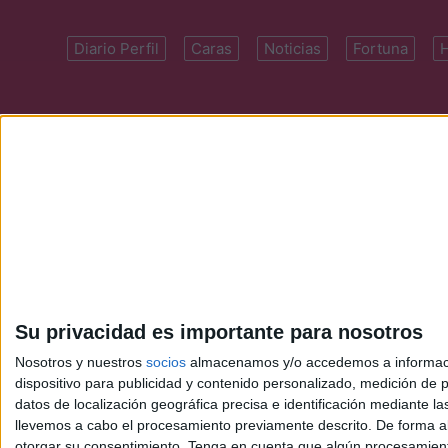
Diario Perfil
Caras
Noticias
Fortuna
Domicilio: Cal
Su privacidad es importante para nosotros
Nosotros y nuestros
socios
almacenamos y/o accedemos a información
dispositivo para publicidad y contenido personalizado, medición de pu
datos de localización geográfica precisa e identificación mediante l
llevemos a cabo el procesamiento previamente descrito. De forma al
otorgar su consentimiento.
Tenga en cuenta que algún procesamiento