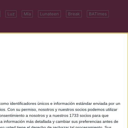
Luz
Mía
Lunateen
Break
BATimes
 7091-4922 | E-
mo identificadores únicos e información estándar enviada por un
ios.
Con su permiso, nosotros y nuestros socios podemos utilizar
 consentimiento a nosotros y a nuestros 1733 socios para que
 a información más detallada y cambiar sus preferencias antes de
o usted tiene el derecho de rechazar tal procesamiento. Sus