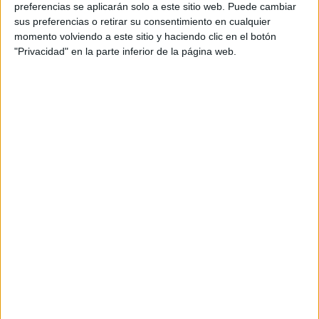
fuertes.
preferencias se aplicarán solo a este sitio web. Puede cambiar
sus preferencias o retirar su consentimiento en cualquier
Squats
momento volviendo a este sitio y haciendo clic en el botón
"Privacidad" en la parte inferior de la página web.
TAMBIÉN TE PUEDE INTERESAR
EN QUE FASE LUNAR
SE DEBE CORTAR EL
PELO Y COMO
INFLUYE SU
GRAVEDAD
BRAVADO RECIBIÓ A
NANÍ: UNA CENA DE
COCINA ARMENIA Y
VINOS KARAS
MANIFESTAR LA
TÉCNICA QUE