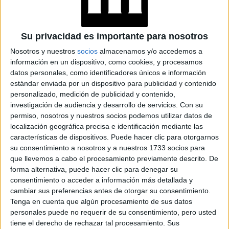
Su privacidad es importante para nosotros
LA MODELO CHLOÉ BELLO RECONOCIDA MUNDIALMENTE REALIZA
EJERCICIOS DE BRAZO JUNTO A SU PERRO
Nosotros y nuestros
socios
almacenamos y/o accedemos a
información en un dispositivo, como cookies, y procesamos
10 ejercicios para hacer
A continuación recomiendan
datos personales, como identificadores únicos e información
estándar enviada por un dispositivo para publicidad y contenido
con nuestras mascotas:
personalizado, medición de publicidad y contenido,
investigación de audiencia y desarrollo de servicios.
Con su
permiso, nosotros y nuestros socios podemos utilizar datos de
localización geográfica precisa e identificación mediante las
TAMBIÉN TE PUEDE INTERESAR: “¿QUIÉN
características de dispositivos. Puede hacer clic para otorgarnos
DICE QUE EL ENCIERRO ENGORDA?”
su consentimiento a nosotros y a nuestros 1733 socios para
que llevemos a cabo el procesamiento previamente descrito. De
forma alternativa, puede hacer clic para denegar su
consentimiento o acceder a información más detallada y
cambiar sus preferencias antes de otorgar su consentimiento.
Sit ups
Tenga en cuenta que algún procesamiento de sus datos
personales puede no requerir de su consentimiento, pero usted
Son esenciales para trabajar los músculos abdominales
tiene el derecho de rechazar tal procesamiento. Sus