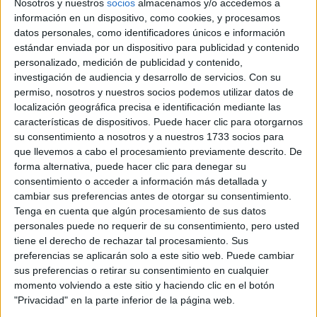
Nosotros y nuestros
socios
almacenamos y/o accedemos a
información en un dispositivo, como cookies, y procesamos
TAMBIÉN TE PUEDE INTERESAR
datos personales, como identificadores únicos e información
estándar enviada por un dispositivo para publicidad y contenido
personalizado, medición de publicidad y contenido,
EN QUE FASE LUNAR
investigación de audiencia y desarrollo de servicios.
Con su
SE DEBE CORTAR EL
PELO Y COMO
permiso, nosotros y nuestros socios podemos utilizar datos de
INFLUYE SU
localización geográfica precisa e identificación mediante las
GRAVEDAD
características de dispositivos. Puede hacer clic para otorgarnos
su consentimiento a nosotros y a nuestros 1733 socios para
que llevemos a cabo el procesamiento previamente descrito. De
BRAVADO RECIBIÓ A
forma alternativa, puede hacer clic para denegar su
NANÍ: UNA CENA DE
consentimiento o acceder a información más detallada y
COCINA ARMENIA Y
cambiar sus preferencias antes de otorgar su consentimiento.
VINOS KARAS
Tenga en cuenta que algún procesamiento de sus datos
personales puede no requerir de su consentimiento, pero usted
tiene el derecho de rechazar tal procesamiento. Sus
preferencias se aplicarán solo a este sitio web. Puede cambiar
MANIFESTAR LA
TÉCNICA QUE
sus preferencias o retirar su consentimiento en cualquier
LOGRA
momento volviendo a este sitio y haciendo clic en el botón
MATERIALIZAR LOS
"Privacidad" en la parte inferior de la página web.
DESEOS MÁS