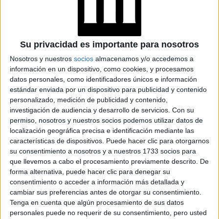
eso es que muchas veces llegan a la consulta
no logran el orgasmo durante la
preocupadas porque
penetración.
de
Las estadísticas dice que
Su privacidad es importante para nosotros
cinco mujeres solo una lo logra por esta única vía
,
Nosotros y nuestros
socios
almacenamos y/o accedemos a
entonces ese orgasmo es el menos común.
información en un dispositivo, como cookies, y procesamos
datos personales, como identificadores únicos e información
estándar enviada por un dispositivo para publicidad y contenido
estimulación directa con
Siempre se necesita de la
personalizado, medición de publicidad y contenido,
dedos, frotamiento de pelvis
sex toy o sexo
, algún
investigación de audiencia y desarrollo de servicios.
Con su
permiso, nosotros y nuestros socios podemos utilizar datos de
oral
para alcanzarlo, y sin dudas será muy útil hacer el
localización geográfica precisa e identificación mediante las
camino del
autoconocimiento
, es decir, la auto
características de dispositivos. Puede hacer clic para otorgarnos
estimulación, que es sin dudas la manera de tener claro el
su consentimiento a nosotros y a nuestros 1733 socios para
mapa. Las anorgasmias muchas veces se deben a la no
que llevemos a cabo el procesamiento previamente descrito. De
experiencia de autoexploracion con una misma.
forma alternativa, puede hacer clic para denegar su
consentimiento o acceder a información más detallada y
cambiar sus preferencias antes de otorgar su consentimiento.
Día Internacional del Orgasmo
Tenga en cuenta que algún procesamiento de sus datos
Femenino
personales puede no requerir de su consentimiento, pero usted