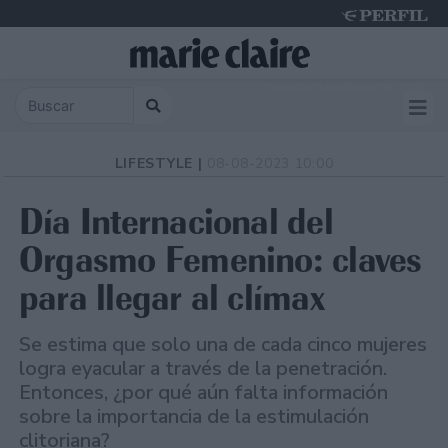
Saturday 8 de August de 2026
LIFESTYLE |
08-08-2023 10:00
Día Internacional del
Orgasmo Femenino: claves
para llegar al clímax
Se estima que solo una de cada cinco mujeres
logra eyacular a través de la penetración.
Entonces, ¿por qué aún falta información
sobre la importancia de la estimulación
clitoriana?