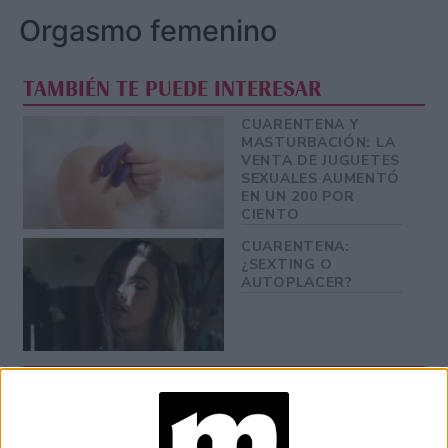
Orgasmo femenino
TAMBIÉN TE PUEDE INTERESAR
CUARENTENA Y
MASTURBACIÓN: LA
VENTA DE JUGUETES
SEXUALES AUMENTÓ
EN UN 200 POR
CIENTO
CUARENTENA:
¿SEXTING O
AUTOPLACER?
la
Durante anos fue desconocido que la mujer necesita de
estimulación directa del
clítoris
para alcanzarlo
, por