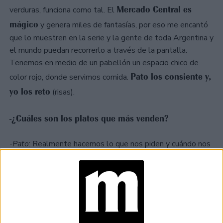
Mercado Central es
verduras, funciona como tal. El
mágico
y genera miles de fantasías, por eso me encantó
que lo muestren en la serie y la gente de toda Argentina y
el mundo puedan recorrerlo a través de la pantalla.
Tenemos en medio de un pabellón un espacio chico de
Pato los consiente y,
color rojo, donde servimos comida.
yo los reto
(risas).
-¿Cuáles son los platos que más venden?
-
Pato
: Realmente hacemos lo que nos piden y cuándo nos
lo piden. Nuestros clientes son como los niños y siempre
piden lo que no tenemos, pero se lo preparamos igual. Los
personajes fantásticos
queremos mucho, son todos
y
La
cuando pasan por nuestro lugar se sienten en casa.
tortilla es nuestro plato más vendido
y creo que es