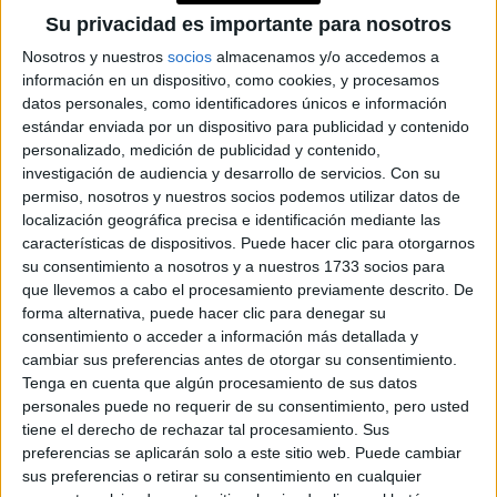
porque lleva su proceso y cada vez es más difícil cocinar en
Su privacidad es importante para nosotros
la casa, por los tiempos y los costos. Por eso, cuando
Nosotros y nuestros
socios
almacenamos y/o accedemos a
pasan y la ven la memoria emotiva los obliga a pedirse una
información en un dispositivo, como cookies, y procesamos
porción, lo mismo sucede con las bombas de papa rellenas
datos personales, como identificadores únicos e información
con jamón y queso.
estándar enviada por un dispositivo para publicidad y contenido
personalizado, medición de publicidad y contenido,
investigación de audiencia y desarrollo de servicios.
Con su
permiso, nosotros y nuestros socios podemos utilizar datos de
localización geográfica precisa e identificación mediante las
características de dispositivos. Puede hacer clic para otorgarnos
TAMBIÉN TE PUEDE INTERESAR: PLATOS
su consentimiento a nosotros y a nuestros 1733 socios para
AL VACÍO: ¿POR QUÉ ES LA OPCIÓN MÁS
que llevemos a cabo el procesamiento previamente descrito. De
SALUDABLE Y DELICIOSA DEL DELIVERY?
forma alternativa, puede hacer clic para denegar su
consentimiento o acceder a información más detallada y
cambiar sus preferencias antes de otorgar su consentimiento.
Tenga en cuenta que algún procesamiento de sus datos
TAMBIÉN TE PUEDE INTERESAR
personales puede no requerir de su consentimiento, pero usted
tiene el derecho de rechazar tal procesamiento. Sus
preferencias se aplicarán solo a este sitio web. Puede cambiar
DÍA DE LA OSTRA:
CINCO VERSIONES
sus preferencias o retirar su consentimiento en cualquier
PARA DESCUBRIR SU