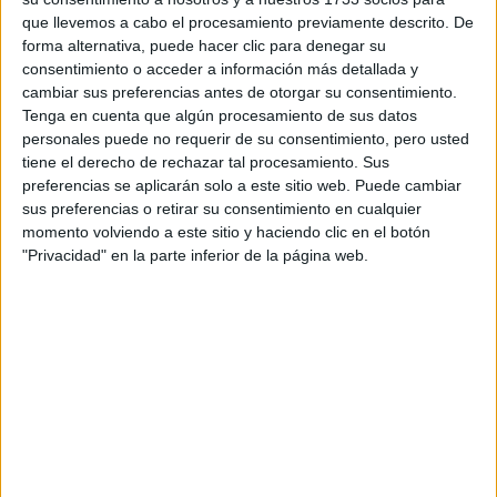
que llevemos a cabo el procesamiento previamente descrito. De
forma alternativa, puede hacer clic para denegar su
Licuamos todo y ¡listo! Si querés mandala a una ollita y
consentimiento o acceder a información más detallada y
calentala un poco más.
Yo la serví con un poco de oliva
cambiar sus preferencias antes de otorgar su consentimiento.
por encima, un golazo!
Tenga en cuenta que algún procesamiento de sus datos
personales puede no requerir de su consentimiento, pero usted
tiene el derecho de rechazar tal procesamiento. Sus
preferencias se aplicarán solo a este sitio web. Puede cambiar
TAMBIÉN TE PUEDE INTERESAR: UNA
sus preferencias o retirar su consentimiento en cualquier
RECETA BIEN SALUDABLE PARA ESTE
momento volviendo a este sitio y haciendo clic en el botón
JUEVES 6: PASTEL DE LENTEJAS
"Privacidad" en la parte inferior de la página web.
at Redacción Marie Claire
GALERÍA DE IMÁGENES