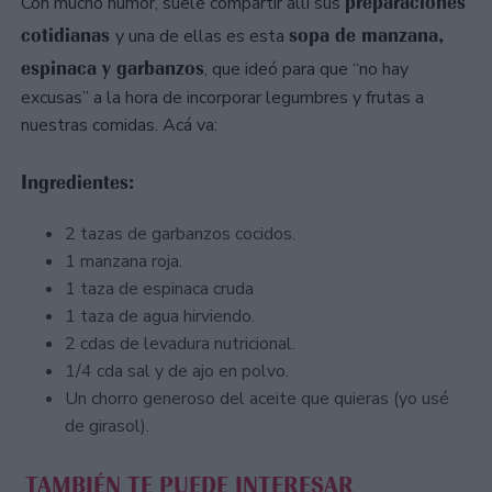
preparaciones
Con mucho humor, suele compartir allí sus
cotidianas
sopa de manzana,
y una de ellas es esta
espinaca y garbanzos
, que ideó para que “no hay
excusas” a la hora de incorporar legumbres y frutas a
nuestras comidas. Acá va:
Ingredientes:
2 tazas de garbanzos cocidos.
1 manzana roja.
1 taza de espinaca cruda
1 taza de agua hirviendo.
2 cdas de levadura nutricional.
1/4 cda sal y de ajo en polvo.
Un chorro generoso del aceite que quieras (yo usé
de girasol).
TAMBIÉN TE PUEDE INTERESAR