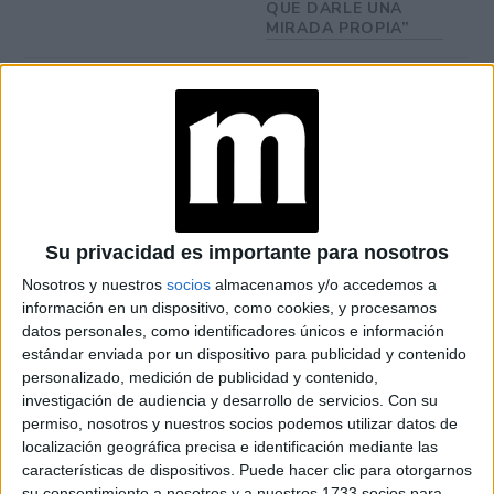
QUE DARLE UNA
MIRADA PROPIA”
LES FRUITS: LA
HISTORIA DE LOS
POSTRES VIRALES
FRANCESES DE
JOAQUÍN PANTUSO
QUE
CONQUISTARON
BUENOS AIRES
Su privacidad es importante para nosotros
Nosotros y nuestros
socios
almacenamos y/o accedemos a
información en un dispositivo, como cookies, y procesamos
datos personales, como identificadores únicos e información
TAMBIÉN TE PUEDE INTERESAR: UN
estándar enviada por un dispositivo para publicidad y contenido
CIRCUITO PARA BRUNCHEAR, PERO EN
personalizado, medición de publicidad y contenido,
CASA
investigación de audiencia y desarrollo de servicios.
Con su
permiso, nosotros y nuestros socios podemos utilizar datos de
localización geográfica precisa e identificación mediante las
características de dispositivos. Puede hacer clic para otorgarnos
Preparación:
su consentimiento a nosotros y a nuestros 1733 socios para