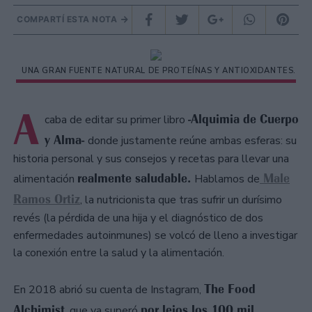
COMPARTÍ ESTA NOTA
UNA GRAN FUENTE NATURAL DE PROTEÍNAS Y ANTIOXIDANTES.
A
-Alquimia de Cuerpo
caba de editar su primer libro
y Alma-
donde justamente reúne ambas esferas: su
historia personal y sus consejos y recetas para llevar una
realmente saludable.
Male
alimentación
Hablamos de
Ramos Ortiz
, la nutricionista que tras sufrir un durísimo
revés (la pérdida de una hija y el diagnóstico de dos
enfermedades autoinmunes) se volcó de lleno a investigar
la conexión entre la salud y la alimentación.
The Food
En 2018 abrió su cuenta de Instagram,
Alchimist
por lejos los 100 mil
, que ya superó