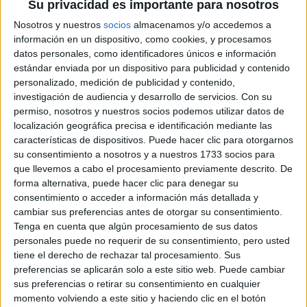
Su privacidad es importante para nosotros
POSTRES
INOLVIDABLES:
Nosotros y nuestros
socios
almacenamos y/o accedemos a
“CUANDO ALGO ES
información en un dispositivo, como cookies, y procesamos
TENDENCIA, HAY
datos personales, como identificadores únicos e información
QUE DARLE UNA
MIRADA PROPIA”
estándar enviada por un dispositivo para publicidad y contenido
personalizado, medición de publicidad y contenido,
investigación de audiencia y desarrollo de servicios.
Con su
LES FRUITS: LA
permiso, nosotros y nuestros socios podemos utilizar datos de
HISTORIA DE LOS
localización geográfica precisa e identificación mediante las
POSTRES VIRALES
FRANCESES DE
características de dispositivos. Puede hacer clic para otorgarnos
JOAQUÍN PANTUSO
su consentimiento a nosotros y a nuestros 1733 socios para
QUE
que llevemos a cabo el procesamiento previamente descrito. De
CONQUISTARON
forma alternativa, puede hacer clic para denegar su
BUENOS AIRES
consentimiento o acceder a información más detallada y
cambiar sus preferencias antes de otorgar su consentimiento.
Tenga en cuenta que algún procesamiento de sus datos
personales puede no requerir de su consentimiento, pero usted
Preparación:
tiene el derecho de rechazar tal procesamiento. Sus
Cocinar al vapor la calabaza y las batatas. Una vez listas
preferencias se aplicarán solo a este sitio web. Puede cambiar
sus preferencias o retirar su consentimiento en cualquier
hasta consistencia puré
procesarlas
con un poquito de
momento volviendo a este sitio y haciendo clic en el botón