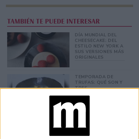
TAMBIÉN TE PUEDE INTERESAR
DÍA MUNDIAL DEL
CHEESECAKE: DEL
ESTILO NEW YORK A
SUS VERSIONES MÁS
ORIGINALES
TEMPORADA DE
TRUFAS: QUÉ SON Y
TRES
RESTAURANTES
PARA PROBARLAS
EN BUENOS AIRES
ANA IRIE, LA
PASTELERA QUE
CONVIERTE LOS
RECUERDOS EN