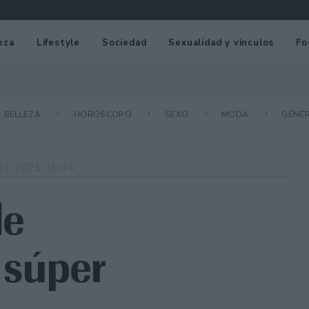
eza
Lifestyle
Sociedad
Sexualidad y vínculos
Fo
BELLEZA
HORÓSCOPO
SEXO
MODA
GÉNE
01-2021 16:04
de
súper