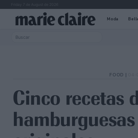
Friday 7 de August de 2026
Moda
Bell
FOOD |
04-
Cinco recetas 
hamburguesas 