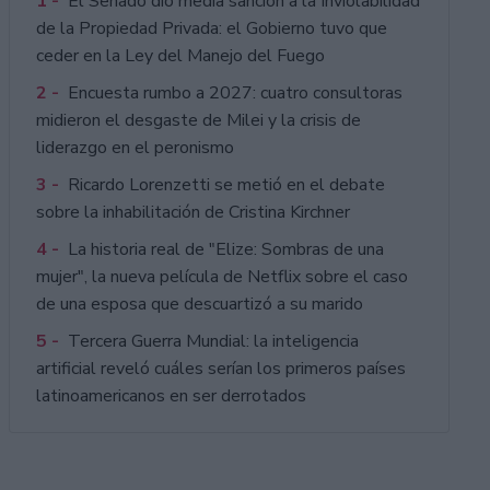
1 -
El Senado dio media sanción a la Inviolabilidad
de la Propiedad Privada: el Gobierno tuvo que
ceder en la Ley del Manejo del Fuego
2 -
Encuesta rumbo a 2027: cuatro consultoras
midieron el desgaste de Milei y la crisis de
liderazgo en el peronismo
3 -
Ricardo Lorenzetti se metió en el debate
sobre la inhabilitación de Cristina Kirchner
4 -
La historia real de "Elize: Sombras de una
mujer", la nueva película de Netflix sobre el caso
de una esposa que descuartizó a su marido
5 -
Tercera Guerra Mundial: la inteligencia
artificial reveló cuáles serían los primeros países
latinoamericanos en ser derrotados