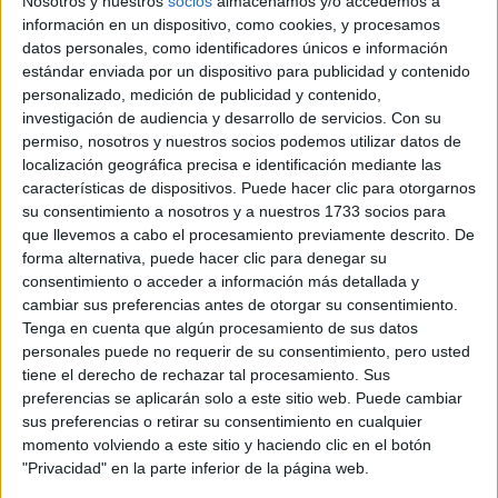
Nosotros y nuestros
socios
almacenamos y/o accedemos a
información en un dispositivo, como cookies, y procesamos
datos personales, como identificadores únicos e información
estándar enviada por un dispositivo para publicidad y contenido
personalizado, medición de publicidad y contenido,
investigación de audiencia y desarrollo de servicios.
Con su
TAMBIÉN TE PUEDE INTERESAR: CÓCTELES
permiso, nosotros y nuestros socios podemos utilizar datos de
SIMPLES PARA COMBATIR EL FRÍO EN
localización geográfica precisa e identificación mediante las
CASA
características de dispositivos. Puede hacer clic para otorgarnos
su consentimiento a nosotros y a nuestros 1733 socios para
que llevemos a cabo el procesamiento previamente descrito. De
forma alternativa, puede hacer clic para denegar su
consentimiento o acceder a información más detallada y
cambiar sus preferencias antes de otorgar su consentimiento.
Zacapa Daiquirí
Tenga en cuenta que algún procesamiento de sus datos
personales puede no requerir de su consentimiento, pero usted
Verter 45 ml de ron Zacapa
tiene el derecho de rechazar tal procesamiento. Sus
preferencias se aplicarán solo a este sitio web. Puede cambiar
Ámbar, 20 ml de almíbar y 20
sus preferencias o retirar su consentimiento en cualquier
ml de jugo de lima. Batir, colar
momento volviendo a este sitio y haciendo clic en el botón
"Privacidad" en la parte inferior de la página web.
y enfríar. ¡Y listo!