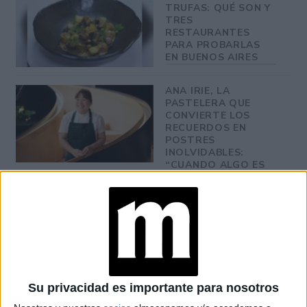
TRUFAS: QUÉ SON Y
TRES
RESTAURANTES
PARA PROBARLAS
EN BUENOS AIRES
ANA IRIE, LA
PASTELERA QUE
CONVIERTE LOS
RECUERDOS EN
POSTRES
INOLVIDABLES:
“CUANDO ALGO ES
TENDENCIA, HAY
QUE DARLE UNA
MIRADA PROPIA”
Llená un vaso largo con hielo, agregá 2 partes de Ron
Havana Club Añejo Especial y 3 de gaseosa cola y por
Su privacidad es importante para nosotros
último, unas rodajas de lima o limón.