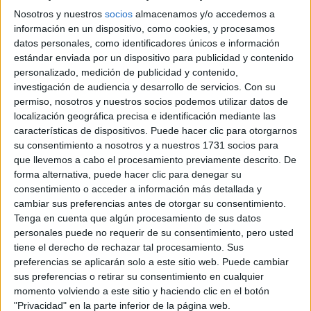
Nosotros y nuestros
socios
almacenamos y/o accedemos a
Cortar el salmón en trozos rectangulares con medidas de
información en un dispositivo, como cookies, y procesamos
datos personales, como identificadores únicos e información
8 x 4 cm, de 12 grs cada uno aproximadamente. Disponer
estándar enviada por un dispositivo para publicidad y contenido
de una tabla y colocar el recipiente con el arroz sobre el
personalizado, medición de publicidad y contenido,
centro de esta. Humedecer las puntas de los dedos de la
investigación de audiencia y desarrollo de servicios.
Con su
mano derecha con agua y apoyar la misma sobre la mano
permiso, nosotros y nuestros socios podemos utilizar datos de
izquierda para humedecerla la también. Tomar 20 gramos
localización geográfica precisa e identificación mediante las
características de dispositivos. Puede hacer clic para otorgarnos
de arroz (cocido y avinagrado) y con la mano derecha
su consentimiento a nosotros y a nuestros 1731 socios para
realizar esferas ovaladas dándole vueltas con los dedos.
que llevemos a cabo el procesamiento previamente descrito. De
Luego con la mano izquierda tomar un trocito de salmón y
forma alternativa, puede hacer clic para denegar su
colocarlo sobre el óvalo de arroz y utilizando el dedo
consentimiento o acceder a información más detallada y
pulgar e índice (en forma de ojo) colocar debajo el niguiri
cambiar sus preferencias antes de otorgar su consentimiento.
Tenga en cuenta que algún procesamiento de sus datos
para darle forma y así unir el arroz con la feta de salmón.
personales puede no requerir de su consentimiento, pero usted
tiene el derecho de rechazar tal procesamiento. Sus
preferencias se aplicarán solo a este sitio web. Puede cambiar
sus preferencias o retirar su consentimiento en cualquier
Roll Mercado Soho de Sipan
momento volviendo a este sitio y haciendo clic en el botón
"Privacidad" en la parte inferior de la página web.