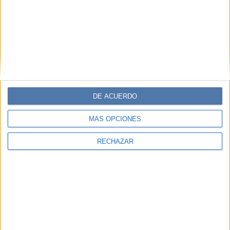
PROCEDIMIENTOS
Para la vinagreta
Poner todos los ingredientes en una olla y cocinar a fuego
medio. Previo hervor retirar y dejar enfriar. Colar con la
ayuda de un tamiz para retirar todo tipo de impureza.
DE ACUERDO
MÁS OPCIONES
Para el arroz
RECHAZAR
Colocar los granos de arroz en una olla limpia y enjuagar
con agua fría, unas 4 a 5 veces, hasta retirar todo el
exceso de almidón. Escurrir con un colador. Devolver el
arroz a la olla y añadir 250 cc de agua fría. Tapar y llevar a
fuego mínimo durante 15 minutos, evitando que rompa