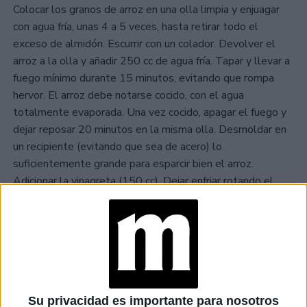
Colocar los granos de arroz en una olla limpia y enjuagar
con agua fría, unas 4 a 5 veces, hasta retirar todo el
exceso de almidón. Escurrir con un colador. Devolver el
arroz a la olla y añadir 250 cc de agua fría. Tapar y llevar a
fuego mínimo durante 15 minutos, evitando que rompa
hervor. El arroz debe notarse cocido, con el agua
totalmente evaporada. Una vez cocido, apagar el fuego y
dejar reposar 20 minutos en la misma olla. Desmoldar en
un recipiente (evitando que sea de acero) lo
suficientemente grande para esparcir bien el arroz.
Adicionar la vinagreta (150 cc). Dejar enfriar rotando el
producto con una cuchara plástica o de madera en lapsos
no menores a 10 minutos durante unas 5 a 7 veces para
que los granos absorban la vinagreta.
Su privacidad es importante para nosotros
ARMADO