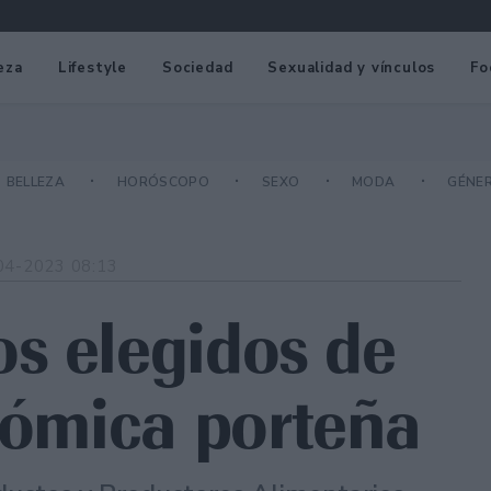
eza
Lifestyle
Sociedad
Sexualidad y vínculos
Fo
BELLEZA
HORÓSCOPO
SEXO
MODA
GÉNE
04-2023 08:13
s elegidos de
onómica porteña