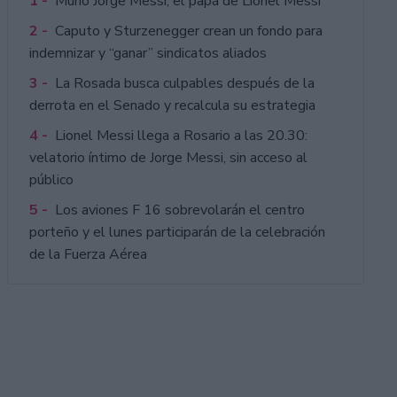
1 -
Murió Jorge Messi, el papá de Lionel Messi
2 -
Caputo y Sturzenegger crean un fondo para
indemnizar y “ganar” sindicatos aliados
3 -
La Rosada busca culpables después de la
derrota en el Senado y recalcula su estrategia
4 -
Lionel Messi llega a Rosario a las 20.30:
velatorio íntimo de Jorge Messi, sin acceso al
público
5 -
Los aviones F 16 sobrevolarán el centro
porteño y el lunes participarán de la celebración
de la Fuerza Aérea