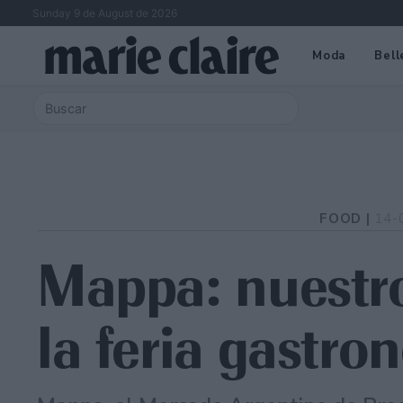
Sunday 9 de August de 2026
Moda
Bell
FOOD |
14-
Mappa: nuestro
la feria gastr