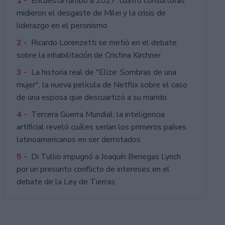
1 -
Encuesta rumbo a 2027: cuatro consultoras
midieron el desgaste de Milei y la crisis de
liderazgo en el peronismo
2 -
Ricardo Lorenzetti se metió en el debate
sobre la inhabilitación de Cristina Kirchner
3 -
La historia real de "Elize: Sombras de una
mujer", la nueva película de Netflix sobre el caso
de una esposa que descuartizó a su marido
4 -
Tercera Guerra Mundial: la inteligencia
artificial reveló cuáles serían los primeros países
latinoamericanos en ser derrotados
5 -
Di Tullio impugnó a Joaquín Benegas Lynch
por un presunto conflicto de intereses en el
debate de la Ley de Tierras