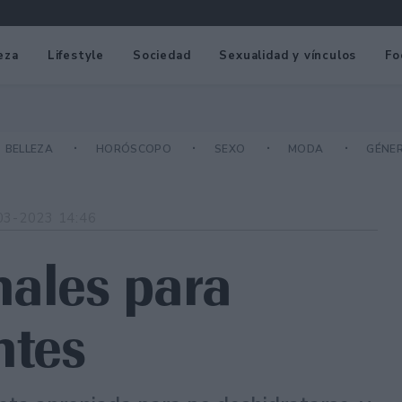
eza
Lifestyle
Sociedad
Sexualidad y vínculos
Fo
BELLEZA
HORÓSCOPO
SEXO
MODA
GÉNE
03-2023 14:46
nales para
ntes