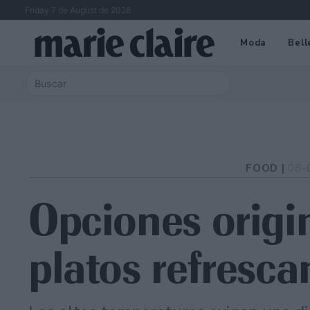
Friday 7 de August de 2026
Moda
Bell
FOOD |
08-
Opciones origi
platos refresca