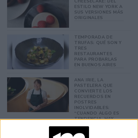
CHEESECAKE: DEL
ESTILO NEW YORK A
SUS VERSIONES MÁS
ORIGINALES
TEMPORADA DE
TRUFAS: QUÉ SON Y
TRES
RESTAURANTES
PARA PROBARLAS
EN BUENOS AIRES
ANA IRIE, LA
PASTELERA QUE
CONVIERTE LOS
RECUERDOS EN
POSTRES
INOLVIDABLES:
“CUANDO ALGO ES
TENDENCIA, HAY
QUE DARLE UNA
MIRADA PROPIA”