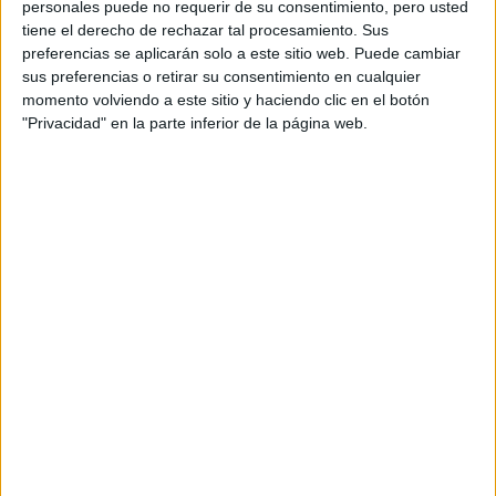
personales puede no requerir de su consentimiento, pero usted
tiene el derecho de rechazar tal procesamiento. Sus
at Redacción Marie Claire
preferencias se aplicarán solo a este sitio web. Puede cambiar
sus preferencias o retirar su consentimiento en cualquier
GALERÍA DE IMÁGENES
momento volviendo a este sitio y haciendo clic en el botón
"Privacidad" en la parte inferior de la página web.
Accedé a los beneficios para suscriptores
Contenidos exclusivos
Sorteos
Descuentos en publicaciones
Participación en los eventos organizados por
Editorial Perfil.