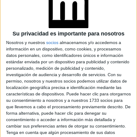
LES FRUITS: LA
HISTORIA DE LOS
POSTRES VIRALES
FRANCESES DE
JOAQUÍN PANTUSO
Su privacidad es importante para nosotros
QUE
CONQUISTARON
Nosotros y nuestros
socios
almacenamos y/o accedemos a
BUENOS AIRES
información en un dispositivo, como cookies, y procesamos
datos personales, como identificadores únicos e información
estándar enviada por un dispositivo para publicidad y contenido
personalizado, medición de publicidad y contenido,
permitido comer todo dulce bien
Ese día está
investigación de audiencia y desarrollo de servicios.
Con su
permiso, nosotros y nuestros socios podemos utilizar datos de
grasoso
como previa del tiempo de Cuaresma (tiempo
localización geográfica precisa e identificación mediante las
austero y de penitencia) que se vendrá hasta las Pascuas.
características de dispositivos. Puede hacer clic para otorgarnos
su consentimiento a nosotros y a nuestros 1733 socios para
En este video, podemos ver el paso a paso con el que la
que llevemos a cabo el procesamiento previamente descrito. De
forma alternativa, puede hacer clic para denegar su
experta en la gastronomía polaca, María
youtuber y
consentimiento o acceder a información más detallada y
"Marysieñka" Zeman
, nos invita a incorporar para
cambiar sus preferencias antes de otorgar su consentimiento.
siempre esta delicia a nuestras vidas.
Tenga en cuenta que algún procesamiento de sus datos