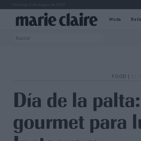
Thursday 6 de August de 2026
Moda
Bell
FOOD |
31-
Día de la palta
gourmet para l