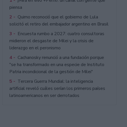
1 -
¡Mirá en vivo +Perfil!: un canal con gente que
piensa
2 -
Quirno reconoció que el gobierno de Lula
solicitó el retiro del embajador argentino en Brasil
3 -
Encuesta rumbo a 2027: cuatro consultoras
midieron el desgaste de Milei y la crisis de
liderazgo en el peronismo
4 -
Cachanosky renunció a una fundación porque
"se ha transformado en una especie de Instituto
Patria incondicional de la gestión de Milei"
5 -
Tercera Guerra Mundial: la inteligencia
artificial reveló cuáles serían los primeros países
latinoamericanos en ser derrotados