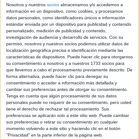
DARÍN EN NETFLIX
Nosotros y nuestros
socios
almacenamos y/o accedemos a
información en un dispositivo, como cookies, y procesamos
datos personales, como identificadores únicos e información
estándar enviada por un dispositivo para publicidad y contenido
personalizado, medición de publicidad y contenido,
auto destartalado y sin aire
Los cuatro, a bordo de un
investigación de audiencia y desarrollo de servicios.
Con su
permiso, nosotros y nuestros socios podemos utilizar datos de
acondicionado
, se dirigen a “Floria” para pasar unas
localización geográfica precisa e identificación mediante las
vacaciones “reparadoras”, tanto para la familia como para
características de dispositivos. Puede hacer clic para otorgarnos
la pareja central que está atravesando una importante
su consentimiento a nosotros y a nuestros 1733 socios para
crisis matrimonial.
Nota el pie: Son para destacar
que llevemos a cabo el procesamiento previamente descrito. De
forma alternativa, puede hacer clic para denegar su
Marco
también los actores brasileños, especialmente
consentimiento o acceder a información más detallada y
Ricca
, a cargo de un "anfitrión" muy especial.
cambiar sus preferencias antes de otorgar su consentimiento.
Tenga en cuenta que algún procesamiento de sus datos
personales puede no requerir de su consentimiento, pero usted
los primeros años 90
Toda la historia se desarrolla en
y
tiene el derecho de rechazar tal procesamiento. Sus
es central…
ahí hay un tremendo acierto, ya que la época
preferencias se aplicarán solo a este sitio web. Puede cambiar
sus preferencias o retirar su consentimiento en cualquier
pero no a la vez.
momento volviendo a este sitio y haciendo clic en el botón
"Privacidad" en la parte inferior de la página web.