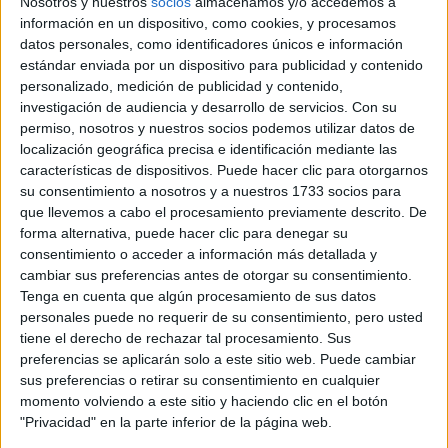
Nosotros y nuestros
socios
almacenamos y/o accedemos a
información en un dispositivo, como cookies, y procesamos
femenino
pero también a los mitos del amor romántico.
datos personales, como identificadores únicos e información
En este caso, Anne tiene que elegir entre ser “una buena
estándar enviada por un dispositivo para publicidad y contenido
esposa” o una “mujer universitaria”, opción que se ofrece en
personalizado, medición de publicidad y contenido,
el escueto abanico de posibilidades. Sin embargo, desde
investigación de audiencia y desarrollo de servicios.
Con su
el inicio deja en claro que el romance podrá formar parte
permiso, nosotros y nuestros socios podemos utilizar datos de
localización geográfica precisa e identificación mediante las
de su vida pero no de la manera que todos los incorporan:
características de dispositivos. Puede hacer clic para otorgarnos
una sociedad de individuos que
ella lo presenta como
su consentimiento a nosotros y a nuestros 1733 socios para
eligen compartir su vida, sin doblegarse.
que llevemos a cabo el procesamiento previamente descrito. De
forma alternativa, puede hacer clic para denegar su
consentimiento o acceder a información más detallada y
“Ninguno tendrá que abandonar lo que más desea, un
cambiar sus preferencias antes de otorgar su consentimiento.
nombre para ambos sería... porque deben llevar el mismos,
Tenga en cuenta que algún procesamiento de sus datos
compañeros de vida, y al matrimonio lo llamaré lazo de
personales puede no requerir de su consentimiento, pero usted
amor”, dijo en este sentido.
tiene el derecho de rechazar tal procesamiento. Sus
preferencias se aplicarán solo a este sitio web. Puede cambiar
sus preferencias o retirar su consentimiento en cualquier
A pesar de esta negación a la vida amorosa, la serie
momento volviendo a este sitio y haciendo clic en el botón
instala su propia historia romántica entre su protagonista y
"Privacidad" en la parte inferior de la página web.
Gilbert (Lucas Jade Zumann), el más popular de su clase