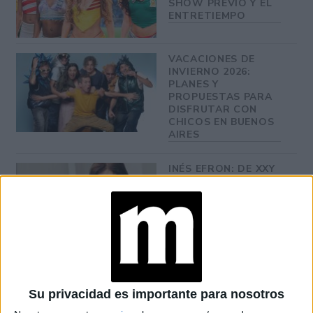
SHOW PREVIO Y EL
ENTRETIEMPO
VACACIONES DE
INVIERNO 2026:
PLANES Y
PROPUESTAS PARA
DISFRUTAR CON
CHICOS EN BUENOS
AIRES
INÉS EFRON: DE XXY
Y DIVISIÓN PALERMO
A SU REENCUENTRO
CON RICARDO
DARÍN EN NETFLIX
En todos sus capítulos, la protagonista se enfrenta (y
Su privacidad es importante para nosotros
la mirada social sobre lo
también sus amigas) a