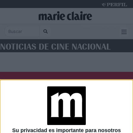
Sunday 9 de August de 2026
NOTICIAS DE CINE NACIONAL
Diario Perfil
Caras
Noticias
Fortuna
Hombre
Weekend
Parabrisas
Supercampo
Su privacidad es importante para nosotros