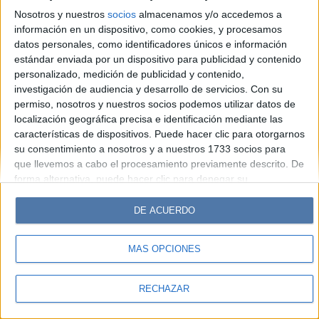
Look
Luz
Mía
Lunateen
Break
BATimes
Nosotros y nuestros
socios
almacenamos y/o accedemos a
información en un dispositivo, como cookies, y procesamos
© Perfil.com 2006-2019 - Todos los derechos reservados
datos personales, como identificadores únicos e información
Registro de Propiedad Intelectual: Nro. 5346433
estándar enviada por un dispositivo para publicidad y contenido
personalizado, medición de publicidad y contenido,
investigación de audiencia y desarrollo de servicios.
Con su
permiso, nosotros y nuestros socios podemos utilizar datos de
localización geográfica precisa e identificación mediante las
características de dispositivos. Puede hacer clic para otorgarnos
su consentimiento a nosotros y a nuestros 1733 socios para
que llevemos a cabo el procesamiento previamente descrito. De
forma alternativa, puede hacer clic para denegar su
consentimiento o acceder a información más detallada y
cambiar sus preferencias antes de otorgar su consentimiento.
DE ACUERDO
Tenga en cuenta que algún procesamiento de sus datos
personales puede no requerir de su consentimiento, pero usted
MÁS OPCIONES
tiene el derecho de rechazar tal procesamiento. Sus
preferencias se aplicarán solo a este sitio web. Puede cambiar
sus preferencias o retirar su consentimiento en cualquier
RECHAZAR
momento volviendo a este sitio y haciendo clic en el botón
"Privacidad" en la parte inferior de la página web.