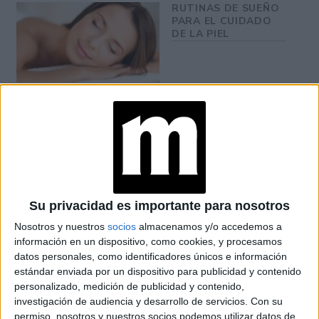
RUTINAS DE SUEÑO
PARA EL CUIDADO
DE LA PIEL
ESTOS SON LOS
BENEFICIOS DE LA
RUTINA DE
EJERCICIOS DE
JENNIFER ANISTON
ESTA ES LA RUTINA
Su privacidad es importante para nosotros
DE CUIDADO FACIAL
QUE TODO HOMBRE
Nosotros y nuestros
socios
almacenamos y/o accedemos a
DEBERÍA SEGUIR
información en un dispositivo, como cookies, y procesamos
datos personales, como identificadores únicos e información
estándar enviada por un dispositivo para publicidad y contenido
personalizado, medición de publicidad y contenido,
DIOR SE ANIMA A
investigación de audiencia y desarrollo de servicios.
Con su
LAS CÉLULAS
permiso, nosotros y nuestros socios podemos utilizar datos de