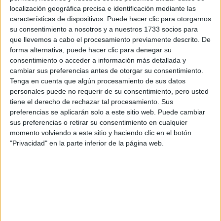
MADRE Y ESTE ES EL
localización geográfica precisa e identificación mediante las
RESULTADO
características de dispositivos. Puede hacer clic para otorgarnos
su consentimiento a nosotros y a nuestros 1733 socios para
que llevemos a cabo el procesamiento previamente descrito. De
forma alternativa, puede hacer clic para denegar su
consentimiento o acceder a información más detallada y
La mayoría de casa especializadas en cuidado de la piel,
cambiar sus preferencias antes de otorgar su consentimiento.
Tenga en cuenta que algún procesamiento de sus datos
multivitamínicos reparadores
ofrecen concentrados
.
personales puede no requerir de su consentimiento, pero usted
Muchos de ellos con el ingrediente adecuado para cada
tiene el derecho de rechazar tal procesamiento. Sus
zona del cuerpo. Chanel Sublimage La Crème Yeux, está
preferencias se aplicarán solo a este sitio web. Puede cambiar
reparar y recobrar la
sus preferencias o retirar su consentimiento en cualquier
elaborada exclusivamente para
momento volviendo a este sitio y haciendo clic en el botón
vida de la zona alrededor de los ojos.
"Privacidad" en la parte inferior de la página web.