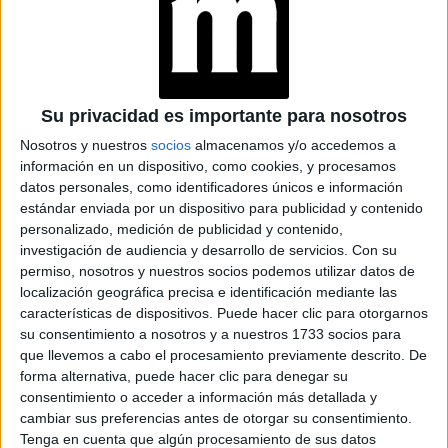
QUE BUSCABAS
PARA HACERTE LAS
MANOS EN CASA
Su privacidad es importante para nosotros
Nosotros y nuestros
socios
almacenamos y/o accedemos a
celulas
Desde hace unos años la tecnología de las
información en un dispositivo, como cookies, y procesamos
madres
está revolucionando las líneas de belleza junto
datos personales, como identificadores únicos e información
estándar enviada por un dispositivo para publicidad y contenido
ingredientes naturales
con el hecho de sumar
a los
personalizado, medición de publicidad y contenido,
productos.
investigación de audiencia y desarrollo de servicios.
Con su
permiso, nosotros y nuestros socios podemos utilizar datos de
at Redacción Marie Claire
localización geográfica precisa e identificación mediante las
características de dispositivos. Puede hacer clic para otorgarnos
GALERÍA DE IMÁGENES
su consentimiento a nosotros y a nuestros 1733 socios para
que llevemos a cabo el procesamiento previamente descrito. De
forma alternativa, puede hacer clic para denegar su
consentimiento o acceder a información más detallada y
cambiar sus preferencias antes de otorgar su consentimiento.
Tenga en cuenta que algún procesamiento de sus datos