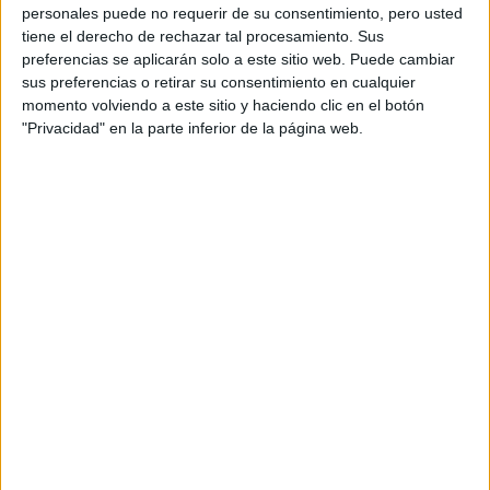
personales puede no requerir de su consentimiento, pero usted
tiene el derecho de rechazar tal procesamiento. Sus
preferencias se aplicarán solo a este sitio web. Puede cambiar
sus preferencias o retirar su consentimiento en cualquier
momento volviendo a este sitio y haciendo clic en el botón
Accedé a los beneficios para suscriptores
"Privacidad" en la parte inferior de la página web.
Contenidos exclusivos
Sorteos
Descuentos en publicaciones
Participación en los eventos organizados por
Editorial Perfil.
Suscribite ahora
COMPARTÍ ESTA NOTA
EN ESTA NOTA