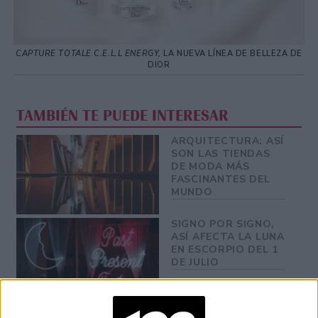
CAPTURE TOTALE C.E.L.L ENERGY,
LA NUEVA LÍNEA DE BELLEZA DE
DIOR
TAMBIÉN TE PUEDE INTERESAR
ARQUITECTURA: ASÍ
SON LAS TIENDAS
DE MODA MÁS
FASCINANTES DEL
MUNDO
SIGNO POR SIGNO,
ASÍ AFECTA LA LUNA
EN ESCORPIO DEL 1
DE JULIO
EL PASO A PASO